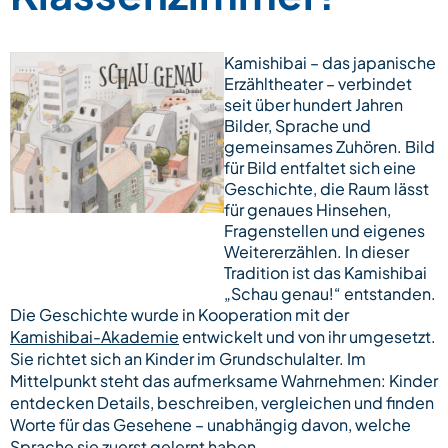
Kamishibai – das japanische
Erzähltheater – verbindet
seit über hundert Jahren
Bilder, Sprache und
gemeinsames Zuhören. Bild
für Bild entfaltet sich eine
Geschichte, die Raum lässt
für genaues Hinsehen,
Fragenstellen und eigenes
Weitererzählen. In dieser
Tradition ist das Kamishibai
„Schau genau!“ entstanden.
Die Geschichte wurde in Kooperation mit der
Kamishibai-Akademie
entwickelt und von ihr umgesetzt.
Sie richtet sich an Kinder im Grundschulalter. Im
Mittelpunkt steht das aufmerksame Wahrnehmen: Kinder
entdecken Details, beschreiben, vergleichen und finden
Worte für das Gesehene – unabhängig davon, welche
Sprache sie zuerst gelernt haben.