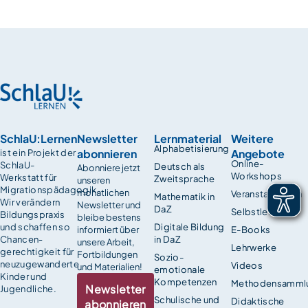
SchlaU:Lernen
Newsletter
Lernmaterial
Weitere
Alphabetisierung
abonnieren
Angebote
ist ein Projekt der
Online-
SchlaU-
Deutsch als
Abonniere jetzt
Workshops
Werkstatt für
Zweitsprache
unseren
Migrationspädagogik.
monatlichen
Veranstaltungen
Mathematik in
Wir verändern
Newsletter und
DaZ
Selbstlernkurse
Bildungspraxis
bleibe bestens
und schaffen so
Digitale Bildung
informiert über
E-Books
Chancen­
in DaZ
unsere Arbeit,
Lehrwerke
gerechtigkeit für
Fortbildungen
Sozio-
neuzugewanderte
Videos
und Materialien!
emotionale
Kinder und
Kompetenzen
Methodensamml
Newsletter
Jugendliche.
Schulische und
Didaktische
abonnieren