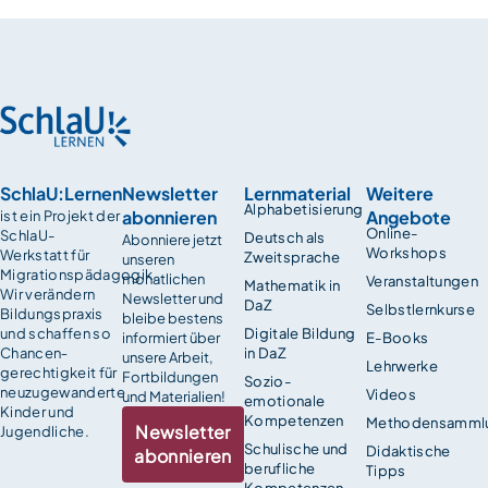
SchlaU:Lernen
Newsletter
Lernmaterial
Weitere
Alphabetisierung
abonnieren
Angebote
ist ein Projekt der
Online-
SchlaU-
Deutsch als
Abonniere jetzt
Workshops
Werkstatt für
Zweitsprache
unseren
Migrationspädagogik.
monatlichen
Veranstaltungen
Mathematik in
Wir verändern
Newsletter und
DaZ
Selbstlernkurse
Bildungspraxis
bleibe bestens
und schaffen so
Digitale Bildung
informiert über
E-Books
Chancen­
in DaZ
unsere Arbeit,
Lehrwerke
gerechtigkeit für
Fortbildungen
Sozio-
neuzugewanderte
Videos
und Materialien!
emotionale
Kinder und
Kompetenzen
Methodensamml
Newsletter
Jugendliche.
Schulische und
Didaktische
abonnieren
berufliche
Tipps