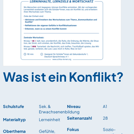
Was ist ein Konflikt?
Schulstufe
Sek. &
Niveau
A1
Erwachsenenbildung
Seitenanzahl
28
Materialtyp
Lerneinheit
Fokus
Sozio-
Oberthema
Gefühle,