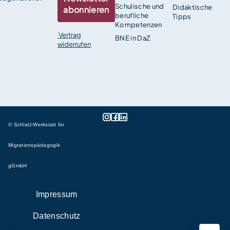
Schulische und
Didaktische
abonnieren
berufliche
Tipps
Kompetenzen
Vertrag
BNE in DaZ
widerrufen
© SchlaU-Werkstatt für
Migrationspädagogik
gGmbH
Impressum
Datenschutz