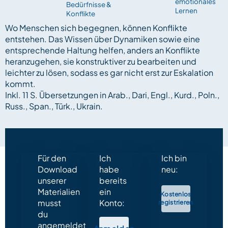
emotionales
Bedürfnisse &
Lernen
Konflikte
Wo Menschen sich begegnen, können Konflikte
entstehen. Das Wissen über Dynamiken sowie eine
entsprechende Haltung helfen, anders an Konflikte
heranzugehen, sie konstruktiver zu bearbeiten und
leichter zu lösen, sodass es gar nicht erst zur Eskalation
kommt.
Inkl. 11 S. Übersetzungen in Arab., Dari, Engl., Kurd., Poln.,
Russ., Span., Türk., Ukrain.
Für den
Ich
Ich bin
Download
habe
neu:
unserer
bereits
Materialien
ein
Kostenlos
musst
Konto:
registrieren
du
angemeldet