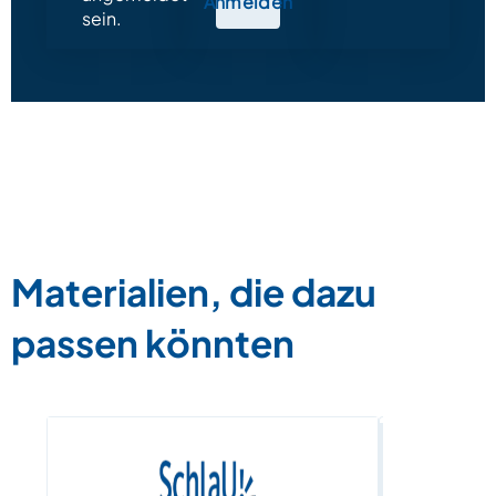
Anmelden
sein.
Materialien, die dazu
passen könnten
Unerfüllte