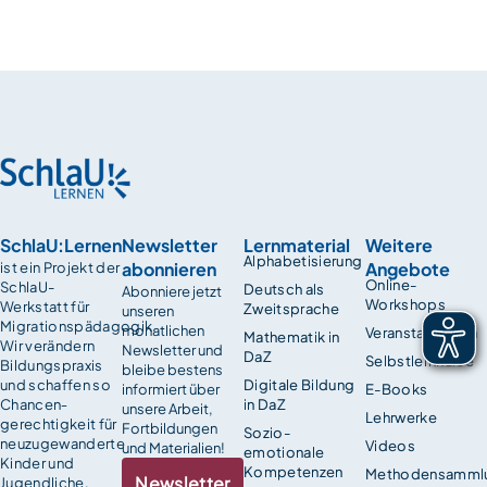
SchlaU:Lernen
Newsletter
Lernmaterial
Weitere
Alphabetisierung
abonnieren
Angebote
ist ein Projekt der
Online-
SchlaU-
Deutsch als
Abonniere jetzt
Workshops
Werkstatt für
Zweitsprache
unseren
Migrationspädagogik.
monatlichen
Veranstaltungen
Mathematik in
Wir verändern
Newsletter und
DaZ
Selbstlernkurse
Bildungspraxis
bleibe bestens
und schaffen so
Digitale Bildung
informiert über
E-Books
Chancen­
in DaZ
unsere Arbeit,
Lehrwerke
gerechtigkeit für
Fortbildungen
Sozio-
neuzugewanderte
Videos
und Materialien!
emotionale
Kinder und
Kompetenzen
Methodensamml
Newsletter
Jugendliche.