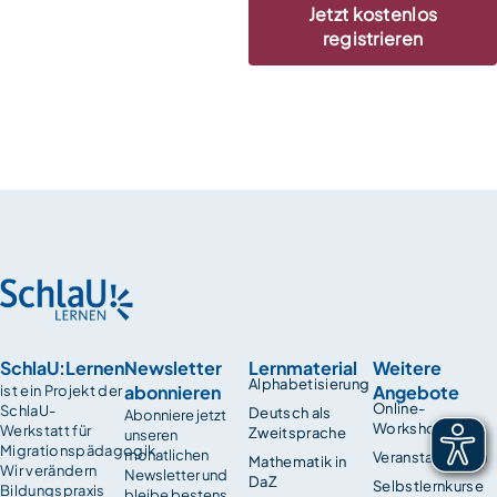
Jetzt kostenlos
registrieren
SchlaU:Lernen
Newsletter
Lernmaterial
Weitere
Alphabetisierung
abonnieren
Angebote
ist ein Projekt der
Online-
SchlaU-
Deutsch als
Abonniere jetzt
Workshops
Werkstatt für
Zweitsprache
unseren
Migrationspädagogik.
monatlichen
Veranstaltungen
Mathematik in
Wir verändern
Newsletter und
DaZ
Selbstlernkurse
Bildungspraxis
bleibe bestens