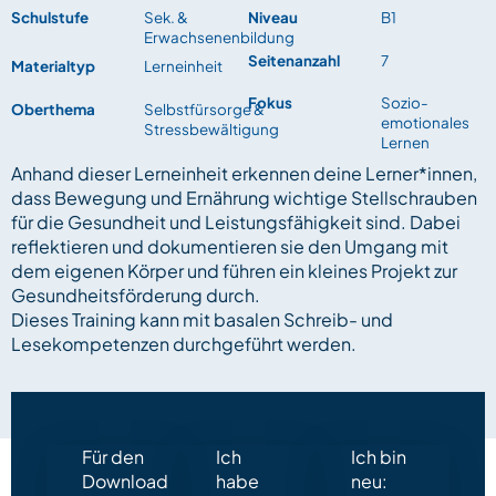
Schulstufe
Sek. &
Niveau
B1
Erwachsenenbildung
Seitenanzahl
7
Materialtyp
Lerneinheit
Fokus
Sozio-
Oberthema
Selbstfürsorge &
emotionales
Stressbewältigung
Lernen
Anhand dieser Lerneinheit erkennen deine Lerner*innen,
dass Bewegung und Ernährung wichtige Stellschrauben
für die Gesundheit und Leistungsfähigkeit sind. Dabei
reflektieren und dokumentieren sie den Umgang mit
dem eigenen Körper und führen ein kleines Projekt zur
Gesundheitsförderung durch.
Dieses Training kann mit basalen Schreib- und
Lesekompetenzen durchgeführt werden.
Für den
Ich
Ich bin
Download
habe
neu: