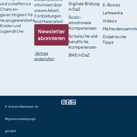
und schaffen so
Digitale Bildung
informiert über
E-Books
Chancen­
in DaZ
unsere Arbeit,
Lehrwerke
gerechtigkeit für
Fortbildungen
Sozio-
neuzugewanderte
Videos
und Materialien!
emotionale
Kinder und
Kompetenzen
Methodensamml
Newsletter
Jugendliche.
Schulische und
Didaktische
abonnieren
berufliche
Tipps
Kompetenzen
Vertrag
BNE in DaZ
widerrufen
© SchlaU-Werkstatt für
Migrationspädagogik
gGmbH