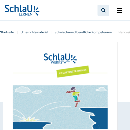
Startseite
|
Unterrichtsmaterial
|
Schulische und berufliche Kompetenzen
|
Handrei