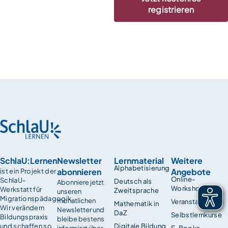
registrieren
SchlaU:Lernen
Newsletter
Lernmaterial
Weitere
Alphabetisierung
abonnieren
Angebote
ist ein Projekt der
Online-
SchlaU-
Deutsch als
Abonniere jetzt
Workshops
Werkstatt für
Zweitsprache
unseren
Migrationspädagogik.
monatlichen
Veranstaltungen
Mathematik in
Wir verändern
Newsletter und
DaZ
Selbstlernkurse
Bildungspraxis
bleibe bestens
und schaffen so
Digitale Bildung
informiert über
E-Books