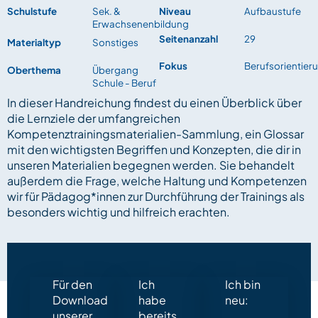
Schulstufe
Sek. &
Niveau
Aufbaustufe
Erwachsenenbildung
Seitenanzahl
29
Materialtyp
Sonstiges
Fokus
Berufsorientier
Oberthema
Übergang
Schule - Beruf
In dieser Handreichung findest du einen Überblick über
die Lernziele der umfangreichen
Kompetenztrainingsmaterialien-Sammlung, ein Glossar
mit den wichtigsten Begriffen und Konzepten, die dir in
unseren Materialien begegnen werden. Sie behandelt
außerdem die Frage, welche Haltung und Kompetenzen
wir für Pädagog*innen zur Durchführung der Trainings als
besonders wichtig und hilfreich erachten.
Für den
Ich
Ich bin
Download
habe
neu:
unserer
bereits