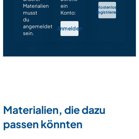
Materialien
ein
Kostenlos
musst
Konto:
registrieren
du
angemeldet
Anmelden
sein.
Materialien, die dazu
passen könnten