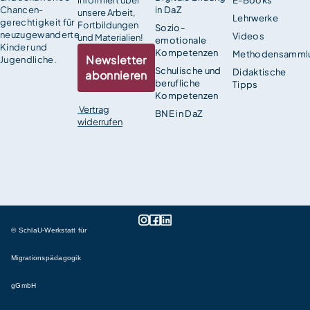
Chancen­
in DaZ
unsere Arbeit,
Lehrwerke
gerechtigkeit für
Fortbildungen
Sozio-
neuzugewanderte
Videos
und Materialien!
emotionale
Kinder und
Kompetenzen
Methodensamml
Newsletter
Jugendliche.
Schulische und
Didaktische
abonnieren
berufliche
Tipps
Kompetenzen
Vertrag
BNE in DaZ
widerrufen
© SchlaU-Werkstatt für
Migrationspädagogik
gGmbH