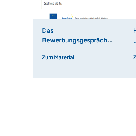
Das
Bewerbungsgespräch
kann kommen! Wer ich
Zum Material
bin und was ich kann