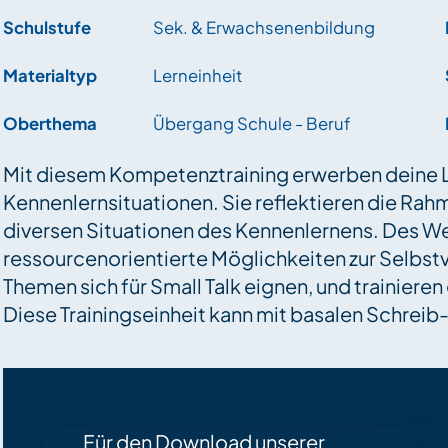
Schulstufe
Sek. & Erwachsenenbildung
Materialtyp
Lerneinheit
Oberthema
Übergang Schule - Beruf
Mit diesem Kompetenztraining erwerben deine
Kennenlernsituationen. Sie reflektieren die R
diversen Situationen des Kennenlernens. Des Wei
ressourcenorientierte Möglichkeiten zur Selbst
Themen sich für Small Talk eignen, und trainiere
Diese Trainingseinheit kann mit basalen Schre
Für den Download unserer