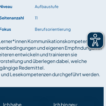
Niveau
Aufbaustufe
Seitenanzahl
11
Fokus
Berufsorientierung
 Lerner*innen Kommunikationskompetenzen in
ahmenbedingungen und eigenen Empfindungen in
teren entwickeln und trainieren sie
vorstellung und überlegen dabei, welche
n gängige Redemittel.
ib- und Lesekompetenzen durchgeführt werden.
Ich habe
Ich bin neu: