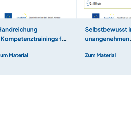
Handreichung
Selbstbewusst i
„Kompetenztrainings für
unangenehmen
Sekundarstufe“
Situationen
Zum Material
Zum Material