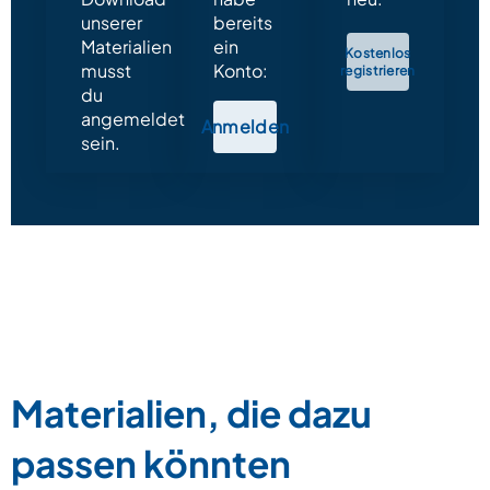
unserer
bereits
Materialien
ein
Kostenlos
musst
Konto:
registrieren
du
angemeldet
Anmelden
sein.
Materialien, die dazu
passen könnten