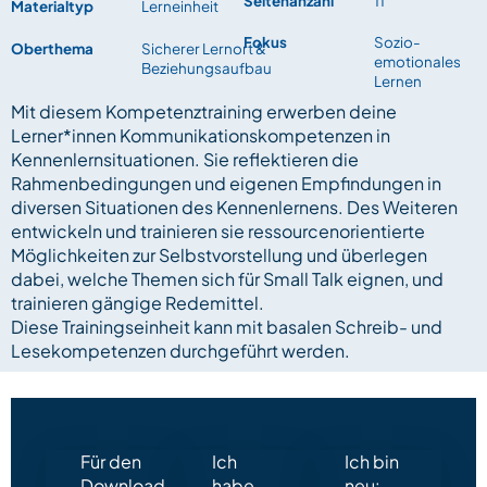
Seitenanzahl
11
Materialtyp
Lerneinheit
Fokus
Sozio-
Oberthema
Sicherer Lernort &
emotionales
Beziehungsaufbau
Lernen
Mit diesem Kompetenztraining erwerben deine
Lerner*innen Kommunikationskompetenzen in
Kennenlernsituationen. Sie reflektieren die
Rahmenbedingungen und eigenen Empfindungen in
diversen Situationen des Kennenlernens. Des Weiteren
entwickeln und trainieren sie ressourcenorientierte
Möglichkeiten zur Selbstvorstellung und überlegen
dabei, welche Themen sich für Small Talk eignen, und
trainieren gängige Redemittel.
Diese Trainingseinheit kann mit basalen Schreib- und
Lesekompetenzen durchgeführt werden.
Für den
Ich
Ich bin
Download
habe
neu: