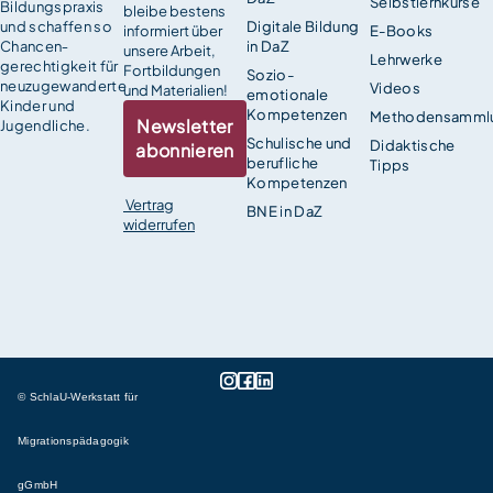
Selbstlernkurse
Bildungspraxis
bleibe bestens
und schaffen so
Digitale Bildung
informiert über
E-Books
Chancen­
in DaZ
unsere Arbeit,
Lehrwerke
gerechtigkeit für
Fortbildungen
Sozio-
neuzugewanderte
Videos
und Materialien!
emotionale
Kinder und
Kompetenzen
Methodensamml
Newsletter
Jugendliche.
Schulische und
Didaktische
abonnieren
berufliche
Tipps
Kompetenzen
Vertrag
BNE in DaZ
widerrufen
© SchlaU-Werkstatt für
Migrationspädagogik
gGmbH