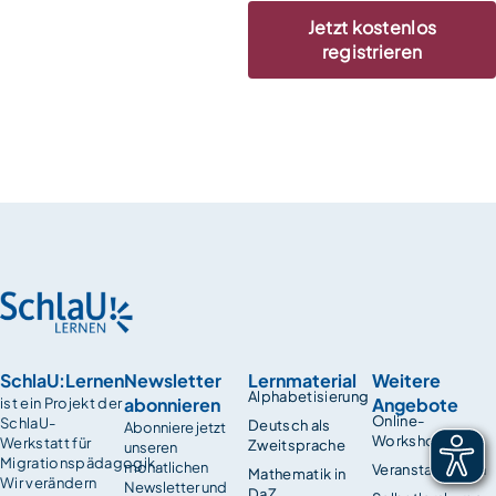
Jetzt kostenlos
registrieren
SchlaU:Lernen
Newsletter
Lernmaterial
Weitere
Alphabetisierung
abonnieren
Angebote
ist ein Projekt der
Online-
SchlaU-
Deutsch als
Abonniere jetzt
Workshops
Werkstatt für
Zweitsprache
unseren
Migrationspädagogik.
monatlichen
Veranstaltungen
Mathematik in
Wir verändern
Newsletter und
DaZ