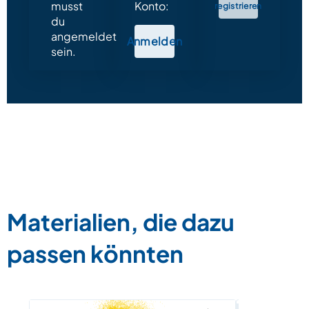
musst
Konto:
registrieren
du
angemeldet
Anmelden
sein.
Materialien, die dazu
passen könnten