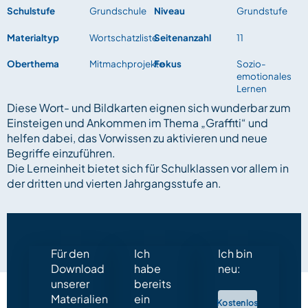
Schulstufe
Grundschule
Niveau
Grundstufe
Materialtyp
Wortschatzliste
Seitenanzahl
11
Oberthema
Mitmachprojekte
Fokus
Sozio-
emotionales
Lernen
Diese Wort- und Bildkarten eignen sich wunderbar zum
Einsteigen und Ankommen im Thema „Graffiti“ und
helfen dabei, das Vorwissen zu aktivieren und neue
Begriffe einzuführen.
Die Lerneinheit bietet sich für Schulklassen vor allem in
der dritten und vierten Jahrgangsstufe an.
Für den
Ich
Ich bin
Download
habe
neu:
unserer
bereits
Materialien
ein
Kostenlos