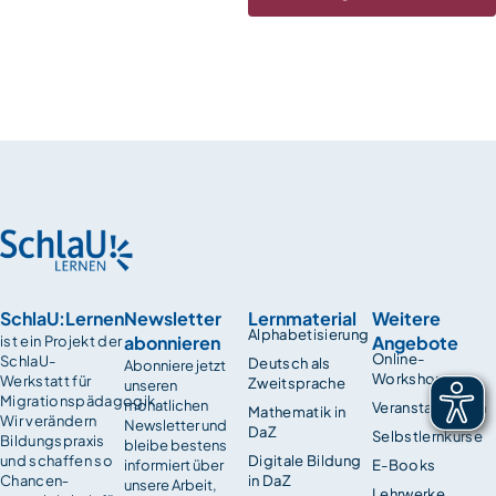
SchlaU:Lernen
Newsletter
Lernmaterial
Weitere
Alphabetisierung
abonnieren
Angebote
ist ein Projekt der
Online-
SchlaU-
Deutsch als
Abonniere jetzt
Workshops
Werkstatt für
Zweitsprache
unseren
Migrationspädagogik.
monatlichen
Veranstaltungen
Mathematik in
Wir verändern
Newsletter und
DaZ
Selbstlernkurse
Bildungspraxis
bleibe bestens
und schaffen so
Digitale Bildung
informiert über
E-Books
Chancen­
in DaZ
unsere Arbeit,
Lehrwerke