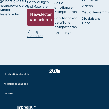
gerechtigkeit für
Fortbildungen
Sozio-
neuzugewanderte
Videos
und Materialien!
emotionale
Kinder und
Kompetenzen
Methodensamml
Newsletter
Jugendliche.
Schulische und
Didaktische
abonnieren
berufliche
Tipps
Kompetenzen
Vertrag
BNE in DaZ
widerrufen
© SchlaU-Werkstatt für
Migrationspädagogik
gGmbH
Impressum