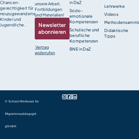
Chancen­
in DaZ
unsere Arbeit,
Lehrwerke
gerechtigkeit für
Fortbildungen
Sozio-
neuzugewanderte
Videos
und Materialien!
emotionale
Kinder und
Kompetenzen
Methodensamml
Newsletter
Jugendliche.
Schulische und
Didaktische
abonnieren
berufliche
Tipps
Kompetenzen
Vertrag
BNE in DaZ
widerrufen
© SchlaU-Werkstatt für
Migrationspädagogik
gGmbH