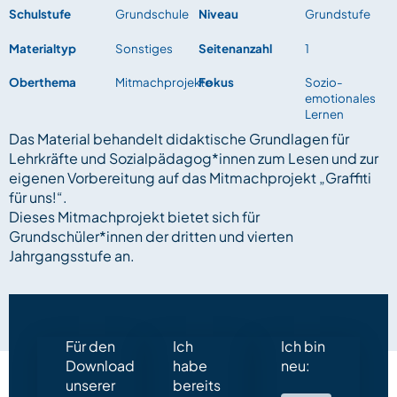
Schulstufe
Grundschule
Niveau
Grundstufe
Materialtyp
Sonstiges
Seitenanzahl
1
Oberthema
Mitmachprojekte
Fokus
Sozio-
emotionales
Lernen
Das Material behandelt didaktische Grundlagen für
Lehrkräfte und Sozialpädagog*innen zum Lesen und zur
eigenen Vorbereitung auf das Mitmachprojekt „Graffiti
für uns!“.
Dieses Mitmachprojekt bietet sich für
Grundschüler*innen der dritten und vierten
Jahrgangsstufe an.
Für den
Ich
Ich bin
Download
habe
neu:
unserer
bereits