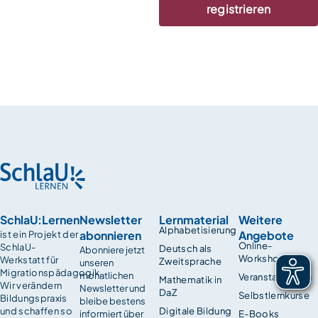
registrieren
SchlaU:Lernen
Newsletter
Lernmaterial
Weitere
Alphabetisierung
abonnieren
Angebote
ist ein Projekt der
Online-
SchlaU-
Deutsch als
Abonniere jetzt
Workshops
Werkstatt für
Zweitsprache
unseren
Migrationspädagogik.
monatlichen
Veranstaltungen
Mathematik in
Wir verändern
Newsletter und
DaZ
Selbstlernkurse
Bildungspraxis
bleibe bestens
und schaffen so
Digitale Bildung
informiert über
E-Books