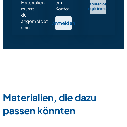
Materialien
ein
Kostenlos
musst
Konto:
registrieren
du
angemeldet
Anmelden
sein.
Materialien, die dazu
passen könnten