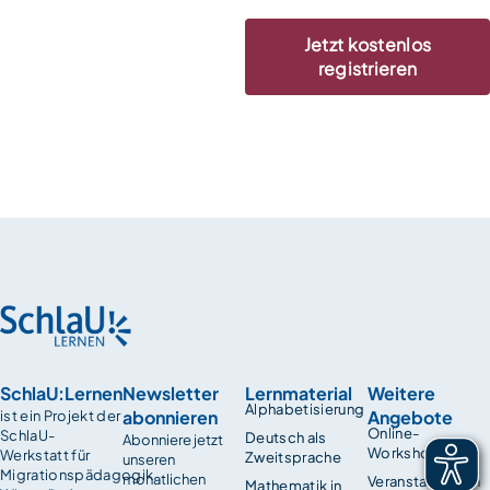
Jetzt kostenlos
registrieren
SchlaU:Lernen
Newsletter
Lernmaterial
Weitere
Alphabetisierung
abonnieren
Angebote
ist ein Projekt der
Online-
SchlaU-
Deutsch als
Abonniere jetzt
Workshops
Werkstatt für
Zweitsprache
unseren
Migrationspädagogik.
monatlichen
Veranstaltungen
Mathematik in