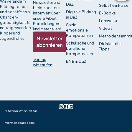
Wir verändern
Newsletter und
DaZ
Selbstlernkurse
Bildungspraxis
bleibe bestens
und schaffen so
Digitale Bildung
informiert über
E-Books
Chancen­
in DaZ
unsere Arbeit,
Lehrwerke
gerechtigkeit für
Fortbildungen
Sozio-
neuzugewanderte
Videos
und Materialien!
emotionale
Kinder und
Kompetenzen
Methodensamml
Newsletter
Jugendliche.
Schulische und
Didaktische
abonnieren
berufliche
Tipps
Kompetenzen
Vertrag
BNE in DaZ
widerrufen
© SchlaU-Werkstatt für
Migrationspädagogik