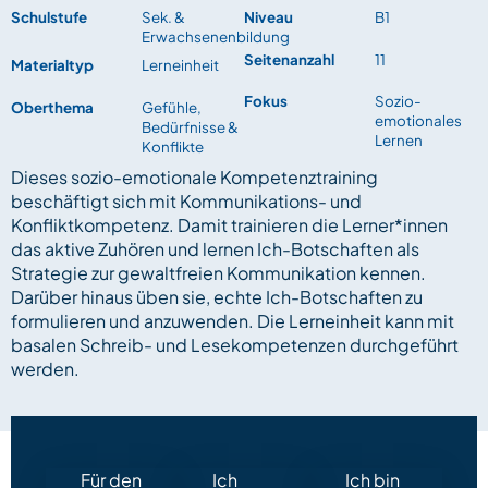
Schulstufe
Sek. &
Niveau
B1
Erwachsenenbildung
Seitenanzahl
11
Materialtyp
Lerneinheit
Fokus
Sozio-
Oberthema
Gefühle,
emotionales
Bedürfnisse &
Lernen
Konflikte
Dieses sozio-emotionale Kompetenztraining
beschäftigt sich mit Kommunikations- und
Konfliktkompetenz. Damit trainieren die Lerner*innen
das aktive Zuhören und lernen Ich-Botschaften als
Strategie zur gewaltfreien Kommunikation kennen.
Darüber hinaus üben sie, echte Ich-Botschaften zu
formulieren und anzuwenden. Die Lerneinheit kann mit
basalen Schreib- und Lesekompetenzen durchgeführt
werden.
Für den
Ich
Ich bin