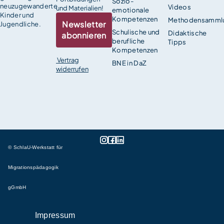
Sozio-
neuzugewanderte
Videos
und Materialien!
emotionale
Kinder und
Kompetenzen
Methodensamml
Newsletter
Jugendliche.
Schulische und
Didaktische
abonnieren
berufliche
Tipps
Kompetenzen
Vertrag
BNE in DaZ
widerrufen
© SchlaU-Werkstatt für
Migrationspädagogik
gGmbH
Impressum