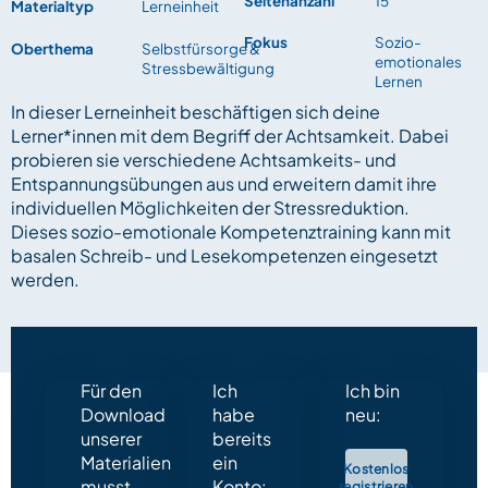
Seitenanzahl
15
Materialtyp
Lerneinheit
Fokus
Sozio-
Oberthema
Selbstfürsorge &
emotionales
Stressbewältigung
Lernen
In dieser Lerneinheit beschäftigen sich deine
Lerner*innen mit dem Begriff der Achtsamkeit. Dabei
probieren sie verschiedene Achtsamkeits- und
Entspannungsübungen aus und erweitern damit ihre
individuellen Möglichkeiten der Stressreduktion.
Dieses sozio-emotionale Kompetenztraining kann mit
basalen Schreib- und Lesekompetenzen eingesetzt
werden.
Für den
Ich
Ich bin
Download
habe
neu:
unserer
bereits
Materialien
ein
Kostenlos
musst
Konto:
registrieren