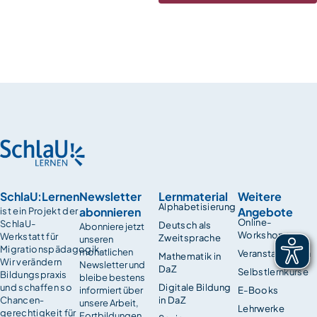
SchlaU:Lernen
Newsletter
Lernmaterial
Weitere
Alphabetisierung
abonnieren
Angebote
ist ein Projekt der
Online-
SchlaU-
Deutsch als
Abonniere jetzt
Workshops
Werkstatt für
Zweitsprache
unseren
Migrationspädagogik.
monatlichen
Veranstaltungen
Mathematik in
Wir verändern
Newsletter und
DaZ
Selbstlernkurse
Bildungspraxis
bleibe bestens
und schaffen so
Digitale Bildung
informiert über
E-Books
Chancen­
in DaZ
unsere Arbeit,
Lehrwerke
gerechtigkeit für
Fortbildungen