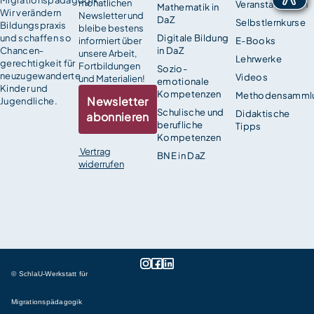
monatlichen
Veranstaltungen
Mathematik in
Wir verändern
Newsletter und
DaZ
Selbstlernkurse
Bildungspraxis
bleibe bestens
und schaffen so
Digitale Bildung
informiert über
E-Books
Chancen­
in DaZ
unsere Arbeit,
Lehrwerke
gerechtigkeit für
Fortbildungen
Sozio-
neuzugewanderte
Videos
und Materialien!
emotionale
Kinder und
Kompetenzen
Methodensamml
Newsletter
Jugendliche.
Schulische und
Didaktische
abonnieren
berufliche
Tipps
Kompetenzen
Vertrag
BNE in DaZ
widerrufen
© SchlaU-Werkstatt für
Migrationspädagogik