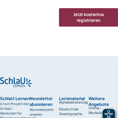
Jetzt kostenlos
registrieren
SchlaU:Lernen
Newsletter
Lernmaterial
Weitere
Alphabetisierung
abonnieren
Angebote
ist ein Projekt der
Online-
SchlaU-
Deutsch als
Abonniere jetzt
Workshops
Werkstatt für
Zweitsprache
unseren
Migrationspädagogik.