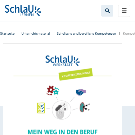
Startseite
|
Unterrichtsmaterial
|
Schulische und berufliche Kompetenzen
|
Kompete