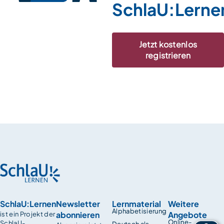
SchlaU:Lerne
Jetzt kostenlos
registrieren
SchlaU:Lernen
Newsletter
Lernmaterial
Weitere
Alphabetisierung
abonnieren
Angebote
ist ein Projekt der
Online-
SchlaU-
Deutsch als