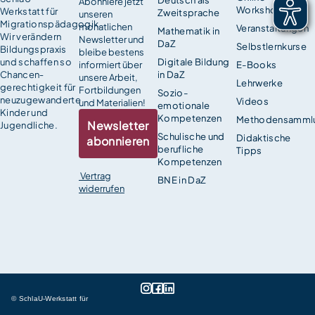
Abonniere jetzt
Workshops
Werkstatt für
Zweitsprache
unseren
Migrationspädagogik.
monatlichen
Veranstaltungen
Mathematik in
Wir verändern
Newsletter und
DaZ
Selbstlernkurse
Bildungspraxis
bleibe bestens
und schaffen so
Digitale Bildung
informiert über
E-Books
Chancen­
in DaZ
unsere Arbeit,
Lehrwerke
gerechtigkeit für
Fortbildungen
Sozio-
neuzugewanderte
Videos
und Materialien!
emotionale
Kinder und
Kompetenzen
Methodensamml
Newsletter
Jugendliche.
Schulische und
Didaktische
abonnieren
berufliche
Tipps
Kompetenzen
Vertrag
BNE in DaZ
widerrufen
© SchlaU-Werkstatt für