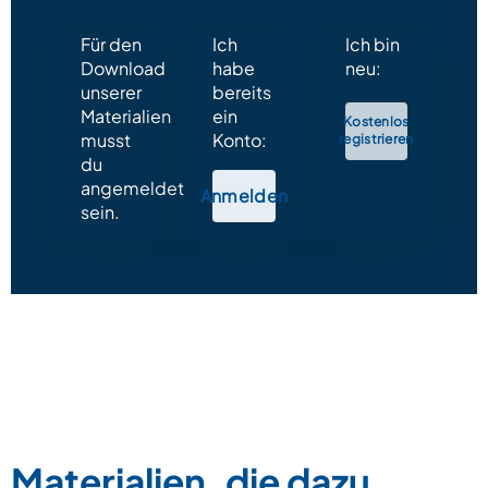
Für den
Ich
Ich bin
Download
habe
neu:
unserer
bereits
Materialien
ein
Kostenlos
musst
Konto:
registrieren
du
angemeldet
Anmelden
sein.
Materialien, die dazu