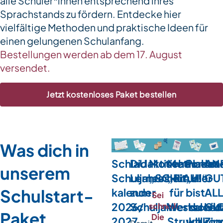
alle Schüler*innen entsprechend ihres
Sprachstands zu fördern. Entdecke hier
vielfältige Methoden und praktische Ideen für
einen gelungenen Schulanfang.
Bestellungen werden ab dem 17. August
versendet.
Jetzt kostenloses Paket bestellen
Was dich in
SchlaU-
Didaktische
Motivationsst
Methoden
Plakat
AN
unserem
Schuljahres-
Lerneinheit
„SCHLAU!“
„Rituale
„Hier
GU
Schulstart-
kalender
zum
für
bist
AL
Sei
2026/
Schuljahreskalend
Wertschät
du
GU
schnell!
Paket
Die
2027
Struktur
willko
Zip