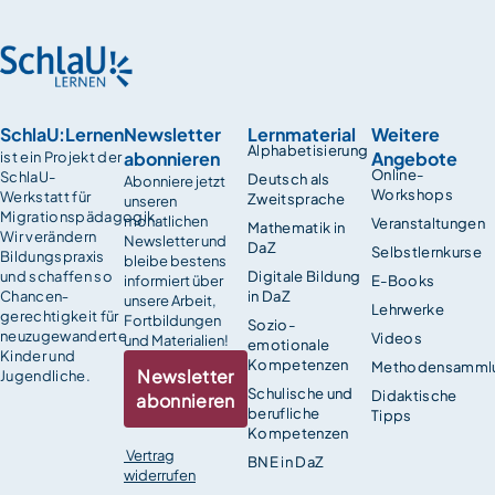
SchlaU:Lernen
Newsletter
Lernmaterial
Weitere
Alphabetisierung
abonnieren
Angebote
ist ein Projekt der
Online-
SchlaU-
Deutsch als
Abonniere jetzt
Workshops
Werkstatt für
Zweitsprache
unseren
Migrationspädagogik.
monatlichen
Veranstaltungen
Mathematik in
Wir verändern
Newsletter und
DaZ
Selbstlernkurse
Bildungspraxis
bleibe bestens
und schaffen so
Digitale Bildung
informiert über
E-Books
Chancen­
in DaZ
unsere Arbeit,
Lehrwerke
gerechtigkeit für
Fortbildungen
Sozio-
neuzugewanderte
Videos
und Materialien!
emotionale
Kinder und
Kompetenzen
Methodensamml
Newsletter
Jugendliche.
Schulische und
Didaktische
abonnieren
berufliche
Tipps
Kompetenzen
Vertrag
BNE in DaZ
widerrufen