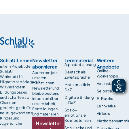
SchlaU:Lernen
Newsletter
Lernmaterial
Weitere
Alphabetisierung
abonnieren
Angebote
ist ein Projekt der
Online-
SchlaU-
Deutsch als
Abonniere jetzt
Workshops
Werkstatt für
Zweitsprache
unseren
Migrationspädagogik.
monatlichen
Veranstaltungen
Mathematik in
Wir verändern
Newsletter und
DaZ
Selbstlernkurse
Bildungspraxis
bleibe bestens
und schaffen so
Digitale Bildung
informiert über
E-Books
Chancen­
in DaZ
unsere Arbeit,
Lehrwerke
gerechtigkeit für
Fortbildungen
Sozio-
neuzugewanderte
Videos
und Materialien!
emotionale
Kinder und
Kompetenzen
Methodensamml
Newsletter
Jugendliche.
Schulische und
Didaktische