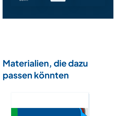
Materialien, die dazu
passen könnten
E-Book „B
Beratung“ 