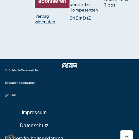
abonnieren
berufliche
Tipps
Kompetenzen
Vertrag
BNE in DaZ
widerrufen
© SchlaU-Werkstatt für
Migrationspädagogik
gGmbH
Impressum
Datenschutz
Barrierefreiheitserklärung