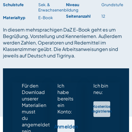
Schulstufe
Sek. &
Niveau
Grundstufe
Erwachsenenbildung
Seitenanzahl
12
Materialtyp
E-Book
In diesem mehrsprachigen DaZ E-Book geht es um
Begrüßung, Vorstellung und Kennenlernen. Außerdem
werden Zahlen, Operatoren und Redemittel im
Klassenzimmer geübt. Die Arbeitsanweisungen sind
jeweils auf Deutsch und Tigrinya.
Für den
Ich
Ich bin
Download
habe
neu:
unserer
bereits
Materialien
ein
Kostenlos
musst
Konto:
registrieren
du
angemeldet
Anmelden
sein.