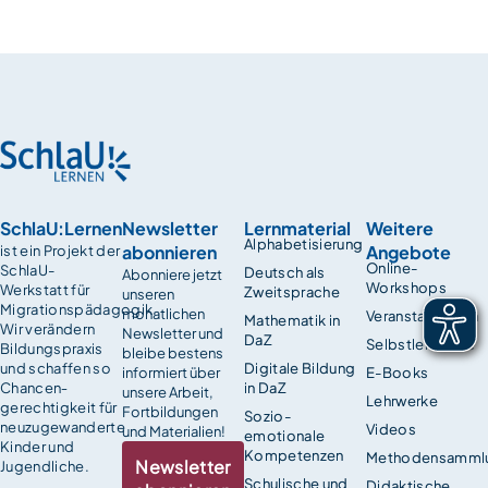
SchlaU:Lernen
Newsletter
Lernmaterial
Weitere
Alphabetisierung
abonnieren
Angebote
ist ein Projekt der
Online-
SchlaU-
Deutsch als
Abonniere jetzt
Workshops
Werkstatt für
Zweitsprache
unseren
Migrationspädagogik.
monatlichen
Veranstaltungen
Mathematik in
Wir verändern
Newsletter und
DaZ
Selbstlernkurse
Bildungspraxis
bleibe bestens
und schaffen so
Digitale Bildung
informiert über
E-Books
Chancen­
in DaZ
unsere Arbeit,
Lehrwerke
gerechtigkeit für
Fortbildungen
Sozio-
neuzugewanderte
Videos
und Materialien!
emotionale
Kinder und
Kompetenzen
Methodensamml
Newsletter
Jugendliche.
Schulische und
Didaktische