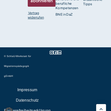
abonnieren
berufliche
Tipps
Kompetenzen
Vertrag
BNE in DaZ
widerrufen
© SchlaU-Werkstatt für
Migrationspädagogik
gGmbH
Impressum
Datenschutz
Barrierefreiheitserklärung