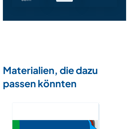
Materialien, die dazu
passen könnten
E-Book „H
in Deutsch