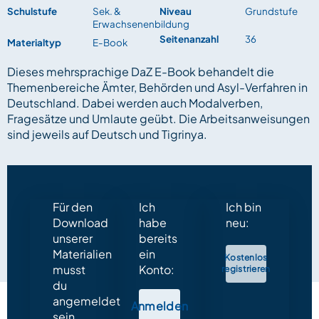
Schulstufe
Sek. &
Niveau
Grundstufe
Erwachsenenbildung
Seitenanzahl
36
Materialtyp
E-Book
Dieses mehrsprachige DaZ E-Book behandelt die
Themenbereiche Ämter, Behörden und Asyl-Verfahren in
Deutschland. Dabei werden auch Modalverben,
Fragesätze und Umlaute geübt. Die Arbeitsanweisungen
sind jeweils auf Deutsch und Tigrinya.
Für den
Ich
Ich bin
Download
habe
neu:
unserer
bereits
Materialien
ein
Kostenlos
musst
Konto:
registrieren
du
angemeldet
Anmelden
sein.