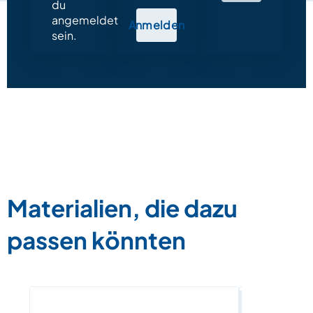
du
angemeldet
Anmelden
sein.
Materialien, die dazu
passen könnten
E-Book „In