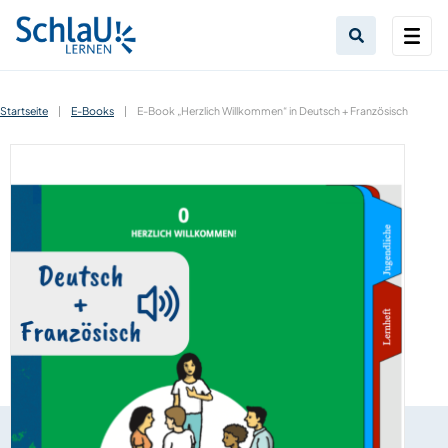
Startseite
|
E-Books
|
E-Book „Herzlich Willkommen“ in Deutsch + Französisch