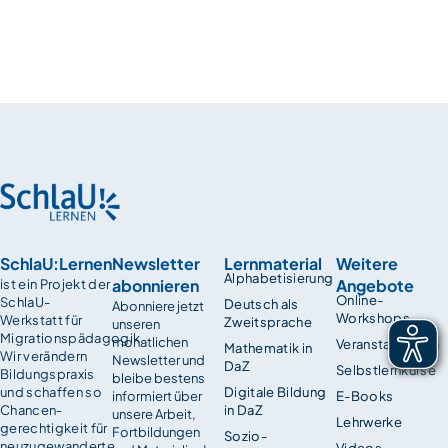
SchlaU:Lernen
Newsletter
Lernmaterial
Weitere
Alphabetisierung
abonnieren
Angebote
ist ein Projekt der
Online-
SchlaU-
Deutsch als
Abonniere jetzt
Workshops
Werkstatt für
Zweitsprache
unseren
Migrationspädagogik.
monatlichen
Veranstaltungen
Mathematik in
Wir verändern
Newsletter und
DaZ
Selbstlernkurse
Bildungspraxis
bleibe bestens
und schaffen so
Digitale Bildung
informiert über
E-Books
Chancen­
in DaZ
unsere Arbeit,
Lehrwerke
gerechtigkeit für
Fortbildungen
Sozio-
neuzugewanderte
Videos