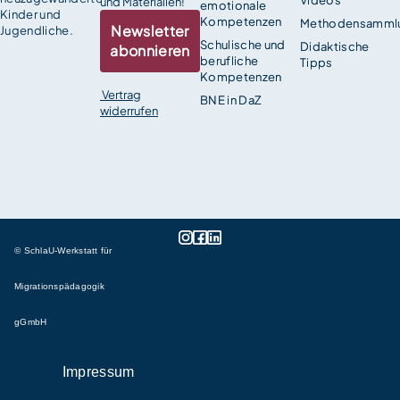
und Materialien!
emotionale
Kinder und
Kompetenzen
Methodensamml
Newsletter
Jugendliche.
Schulische und
Didaktische
abonnieren
berufliche
Tipps
Kompetenzen
Vertrag
BNE in DaZ
widerrufen
© SchlaU-Werkstatt für
Migrationspädagogik
gGmbH
Impressum