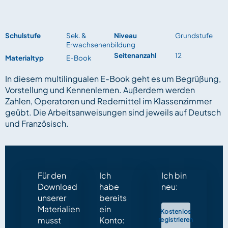
Schulstufe
Sek. &
Niveau
Grundstufe
Erwachsenenbildung
Seitenanzahl
12
Materialtyp
E-Book
In diesem multilingualen E-Book geht es um Begrüßung,
Vorstellung und Kennenlernen. Außerdem werden
Zahlen, Operatoren und Redemittel im Klassenzimmer
geübt. Die Arbeitsanweisungen sind jeweils auf Deutsch
und Französisch.
Für den
Ich
Ich bin
Download
habe
neu:
unserer
bereits
Materialien
ein
Kostenlos
musst
Konto:
registrieren