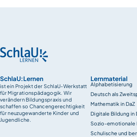
SchlaU:Lernen
Lernmaterial
Alphabetisierung
ist ein Projekt der SchlaU-Werkstatt
für Migrationspädagogik. Wir
Deutsch als Zweit
verändern Bildungspraxis und
Mathematik in DaZ
schaffen so Chancen­gerechtigkeit
für neuzugewanderte Kinder und
Digitale Bildung in
Jugendliche.
Sozio-emotionale
Schulische und ber