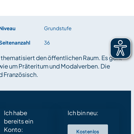
Niveau
Grundstufe
Seitenanzahl
36
hematisiert den öffentlichen Raum. Es geht
ie um Präteritum und Modalverben. Die
d Französisch.
Ich habe
Ich bin neu:
bereits ein
Konto:
Kostenlos