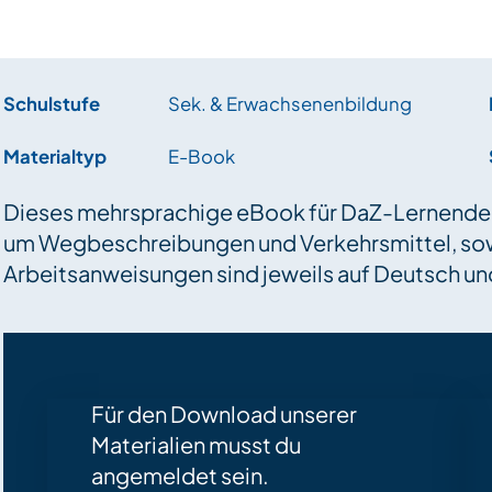
Schulstufe
Sek. & Erwachsenenbildung
Materialtyp
E-Book
Dieses mehrsprachige eBook für DaZ-Lernende t
um Wegbeschreibungen und Verkehrsmittel, sow
Arbeitsanweisungen sind jeweils auf Deutsch un
Für den Download unserer
Materialien musst du
angemeldet sein.