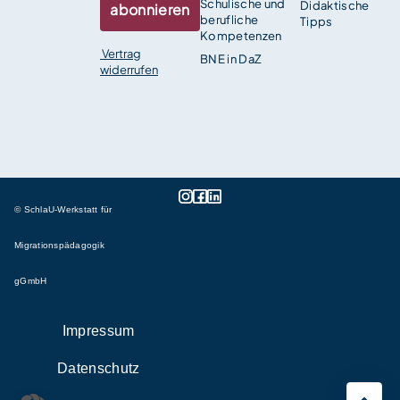
Schulische und
Didaktische
abonnieren
berufliche
Tipps
Kompetenzen
Vertrag
BNE in DaZ
widerrufen
© SchlaU-Werkstatt für
Migrationspädagogik
gGmbH
Impressum
Datenschutz