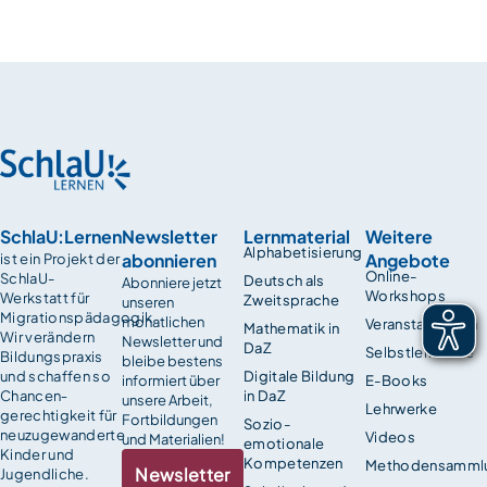
SchlaU:Lernen
Newsletter
Lernmaterial
Weitere
Alphabetisierung
abonnieren
Angebote
ist ein Projekt der
Online-
SchlaU-
Deutsch als
Abonniere jetzt
Workshops
Werkstatt für
Zweitsprache
unseren
Migrationspädagogik.
monatlichen
Veranstaltungen
Mathematik in
Wir verändern
Newsletter und
DaZ
Selbstlernkurse
Bildungspraxis
bleibe bestens
und schaffen so
Digitale Bildung
informiert über
E-Books
Chancen­
in DaZ
unsere Arbeit,
Lehrwerke
gerechtigkeit für
Fortbildungen
Sozio-
neuzugewanderte
Videos
und Materialien!
emotionale
Kinder und
Kompetenzen
Methodensamml
Newsletter
Jugendliche.