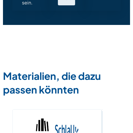
sein.
Materialien, die dazu
passen könnten
Eine eigen