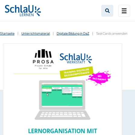
Startseite
|
Unterrichtsmaterial
|
Digitale Bildung in DaZ
|
TaskCards anwenden