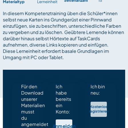
Seitenanzahl
15
Materialtyp
Lerneinheit
In diesem Kompetenztraining üben die Schüler*innen
selbst neue Karten ins Grundgerüst einer Pinnwand
einzufügen, sie zu beschriften, unterschiedliche Farben
zu vergeben und zu löschen. Geübtere Lernende können
darüber hinaus selbst Hörtexte auf TaskCards
aufnehmen, diverse Links kopieren und einfügen.
Diese Lerneinheit erfordert basale Grundlagen im
Umgang mit PC oder Tablet.
Für den
Ich
Ich bin
Download
habe
neu:
unserer
bereits
Materialien
ein
Kostenlos
musst
Konto:
registrieren
du
angemeldet
Anmelden