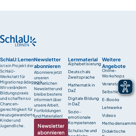
SchlaU:Lernen
Newsletter
Lernmaterial
Weitere
Alphabetisierung
abonnieren
Angebote
ist ein Projekt der
Online-
SchlaU-
Deutsch als
Abonniere jetzt
Workshops
Werkstatt für
Zweitsprache
unseren
Migrationspädagogik.
monatlichen
Veranstaltungen
Mathematik in
Wir verändern
Newsletter und
DaZ
Selbstlernkurse
Bildungspraxis
bleibe bestens
und schaffen so
Digitale Bildung
informiert über
E-Books
Chancen­
in DaZ
unsere Arbeit,
Lehrwerke
gerechtigkeit für
Fortbildungen
Sozio-
neuzugewanderte
Videos
und Materialien!
emotionale
Kinder und
Kompetenzen
Methodensamml
Newsletter
Jugendliche.
Schulische und
Didaktische
abonnieren
berufliche