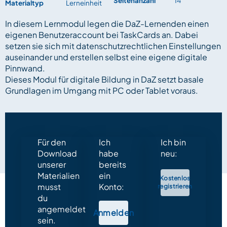
Seitenanzahl
14
Materialtyp
Lerneinheit
In diesem Lernmodul legen die DaZ-Lernenden einen
eigenen Benutzeraccount bei TaskCards an. Dabei
setzen sie sich mit datenschutzrechtlichen Einstellungen
auseinander und erstellen selbst eine eigene digitale
Pinnwand.
Dieses Modul für digitale Bildung in DaZ setzt basale
Grundlagen im Umgang mit PC oder Tablet voraus.
Für den
Ich
Ich bin
Download
habe
neu:
unserer
bereits
Materialien
ein
Kostenlos
musst
Konto:
registrieren
du
angemeldet
Anmelden
sein.