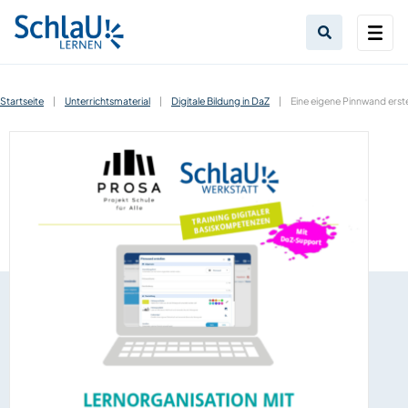
Startseite
|
Unterrichtsmaterial
|
Digitale Bildung in DaZ
|
Eine eigene Pinnwand erste