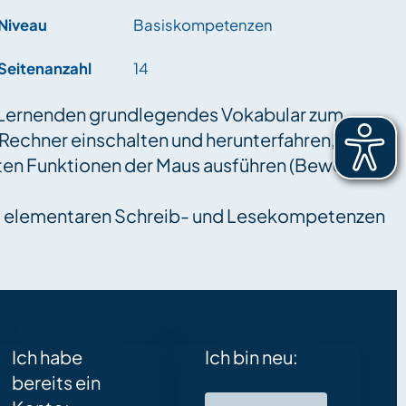
Niveau
Basiskompetenzen
Seitenanzahl
14
Z-Lernenden grundlegendes Vokabular zum
echner einschalten und herunterfahren, ein
ten Funktionen der Maus ausführen (Bewegung,
mit elementaren Schreib- und Lesekompetenzen
Ich habe
Ich bin neu:
bereits ein