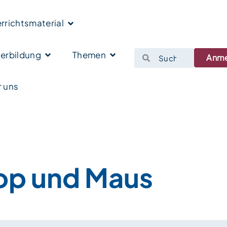
rrichtsmaterial
erbildung
Themen
Anm
 uns
op und Maus