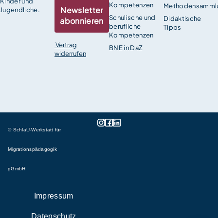
Kinder und
Kompetenzen
Methodensamml
Newsletter
Jugendliche.
Schulische und
Didaktische
abonnieren
berufliche
Tipps
Kompetenzen
Vertrag
BNE in DaZ
widerrufen
© SchlaU-Werkstatt für
Migrationspädagogik
gGmbH
Impressum
Datenschutz