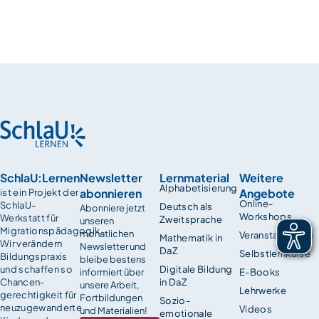
SchlaU:Lernen
Newsletter
Lernmaterial
Weitere
Alphabetisierung
abonnieren
Angebote
ist ein Projekt der
Online-
SchlaU-
Deutsch als
Abonniere jetzt
Workshops
Werkstatt für
Zweitsprache
unseren
Migrationspädagogik.
monatlichen
Veranstaltungen
Mathematik in
Wir verändern
Newsletter und
DaZ
Selbstlernkurse
Bildungspraxis
bleibe bestens
und schaffen so
Digitale Bildung
informiert über
E-Books
Chancen­
in DaZ
unsere Arbeit,
Lehrwerke
gerechtigkeit für
Fortbildungen
Sozio-
neuzugewanderte
Videos
und Materialien!
emotionale