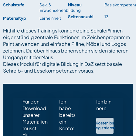
Schulstufe
Sek. &
Niveau
Basiskompeten
Erwachsenenbildung
Seitenanzahl
13
Materialtyp
Lerneinheit
Mithilfe dieses Trainings können deine Schüler*innen
eigenständig zentrale Funktionen im Zeichenprogramm
Paint anwenden und einfache Pläne, Möbel und Logos
zeichnen. Darüber hinaus beherrschen sie den sicheren
Umgang mit der Maus.
Dieses Modul für digitale Bildung in DaZ setzt basale
Schreib- und Lesekompetenzen voraus.
Für den
Ich
Ich bin
Download
habe
neu:
unserer
bereits
Materialien
ein
Kostenlos
musst
Konto:
registrieren
du