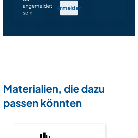
angemeldet
Anmelden
sein.
Materialien, die dazu
passen könnten
Bilder spe