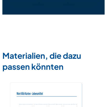
Materialien, die dazu
passen könnten
Wortkarten
und Artike