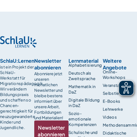
SchlaU:Lernen
Newsletter
Lernmaterial
Weitere
Alphabetisierung
abonnieren
Angebote
ist ein Projekt der
Online-
SchlaU-
Deutsch als
Abonniere jetzt
Workshops
Werkstatt für
Zweitsprache
unseren
Migrationspädagogik.
monatlichen
Veranstaltungen
Mathematik in
Wir verändern
Newsletter und
DaZ
Selbstlernkurse
Bildungspraxis
bleibe bestens
und schaffen so
Digitale Bildung
informiert über
E-Books
Chancen­
in DaZ
unsere Arbeit,
Lehrwerke
gerechtigkeit für
Fortbildungen
Sozio-
neuzugewanderte
Videos
und Materialien!
emotionale
Kinder und
Kompetenzen
Methodensamml
Newsletter
Jugendliche.
Schulische und
Didaktische
abonnieren