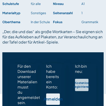
Schulstufe
für alle
Niveau
A1
Materialtyp
Sonstiges
Seitenanzahl
1
Oberthema
In der Schule
Fokus
Grammatik
„Der, die und das“ als große Wortkarten – Sie eignen sich
für das Aufkleben auf Plakaten, zur Veranschaulichung an
der Tafel oder für Artikel-Spiele.
Für den
Ich
Ich bin
Download
habe
neu:
unserer
bereits
Materialien
ein
Kostenlos
musst
Konto:
registrieren
du
angemeldet
Anmelden
sein.