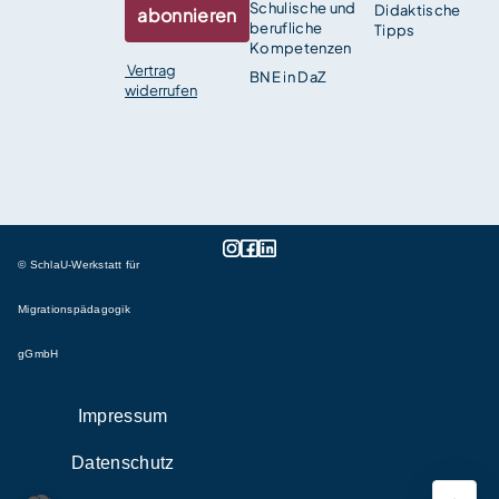
Schulische und
Didaktische
abonnieren
berufliche
Tipps
Kompetenzen
Vertrag
BNE in DaZ
widerrufen
© SchlaU-Werkstatt für
Migrationspädagogik
gGmbH
Impressum
Datenschutz