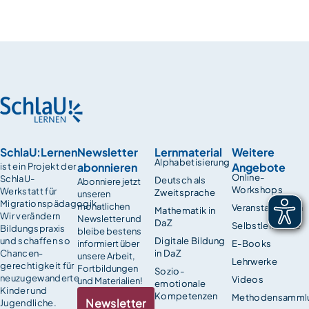
SchlaU:Lernen
Newsletter
Lernmaterial
Weitere
Alphabetisierung
abonnieren
Angebote
ist ein Projekt der
Online-
SchlaU-
Deutsch als
Abonniere jetzt
Workshops
Werkstatt für
Zweitsprache
unseren
Migrationspädagogik.
monatlichen
Veranstaltungen
Mathematik in
Wir verändern
Newsletter und
DaZ
Selbstlernkurse
Bildungspraxis
bleibe bestens
und schaffen so
Digitale Bildung
informiert über
E-Books
Chancen­
in DaZ
unsere Arbeit,
Lehrwerke
gerechtigkeit für
Fortbildungen
Sozio-
neuzugewanderte
Videos
und Materialien!
emotionale
Kinder und
Kompetenzen
Methodensamml
Newsletter
Jugendliche.