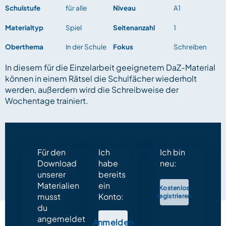
Schulstufe
für alle
Niveau
A1
Materialtyp
Spiel
Seitenanzahl
1
Oberthema
In der Schule
Fokus
Schreiben
In diesem für die Einzelarbeit geeignetem DaZ-Material
können in einem Rätsel die Schulfächer wiederholt
werden, außerdem wird die Schreibweise der
Wochentage trainiert.
Für den
Ich
Ich bin
Download
habe
neu:
unserer
bereits
Materialien
ein
Kostenlos
musst
Konto:
registrieren
du
angemeldet
Anmelden