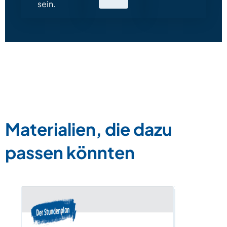
sein.
Materialien, die dazu
passen könnten
„Um wie vi
lesen