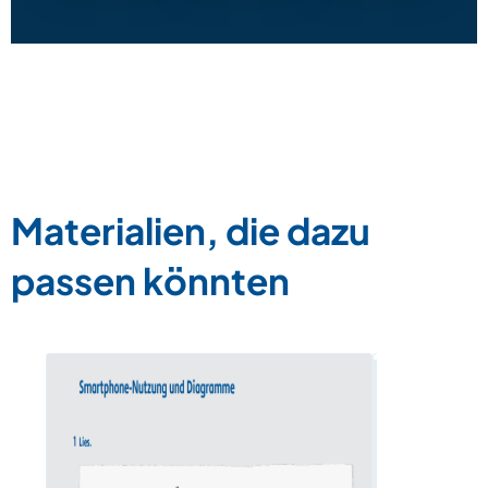
Materialien, die dazu
passen könnten
Wörterbox 
Zum Materia