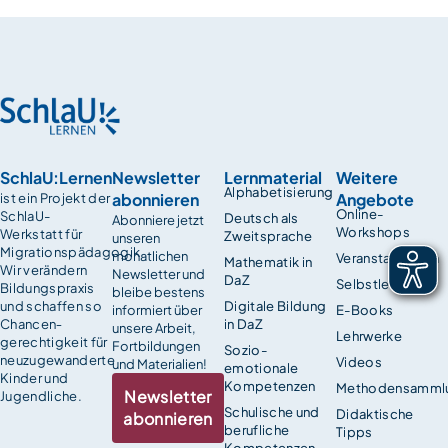
SchlaU:Lernen
Newsletter
Lernmaterial
Weitere
Alphabetisierung
abonnieren
Angebote
ist ein Projekt der
Online-
SchlaU-
Deutsch als
Abonniere jetzt
Workshops
Werkstatt für
Zweitsprache
unseren
Migrationspädagogik.
monatlichen
Veranstaltungen
Mathematik in
Wir verändern
Newsletter und
DaZ
Selbstlernkurse
Bildungspraxis
bleibe bestens
und schaffen so
Digitale Bildung
informiert über
E-Books
Chancen­
in DaZ
unsere Arbeit,
Lehrwerke
gerechtigkeit für
Fortbildungen
Sozio-
neuzugewanderte
Videos
und Materialien!
emotionale
Kinder und
Kompetenzen
Methodensamml
Newsletter
Jugendliche.
Schulische und
Didaktische
abonnieren
berufliche
Tipps
Kompetenzen