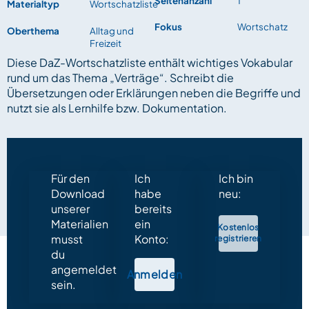
Seitenanzahl
1
Materialtyp
Wortschatzliste
Fokus
Wortschatz
Oberthema
Alltag und
Freizeit
Diese DaZ-Wortschatzliste enthält wichtiges Vokabular
rund um das Thema „Verträge“. Schreibt die
Übersetzungen oder Erklärungen neben die Begriffe und
nutzt sie als Lernhilfe bzw. Dokumentation.
Für den
Ich
Ich bin
Download
habe
neu:
unserer
bereits
Materialien
ein
Kostenlos
musst
Konto:
registrieren
du
angemeldet
Anmelden
sein.