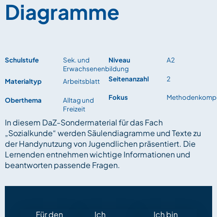
Diagramme
Schulstufe
Sek. und
Niveau
A2
Erwachsenenbildung
Seitenanzahl
2
Materialtyp
Arbeitsblatt
Fokus
Methodenkomp
Oberthema
Alltag und
Freizeit
In diesem DaZ-Sondermaterial für das Fach
„Sozialkunde“ werden Säulendiagramme und Texte zu
der Handynutzung von Jugendlichen präsentiert. Die
Lernenden entnehmen wichtige Informationen und
beantworten passende Fragen.
Für den
Ich
Ich bin