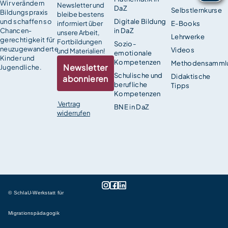
Wir verändern
Newsletter und
DaZ
Selbstlernkurse
Bildungspraxis
bleibe bestens
und schaffen so
Digitale Bildung
informiert über
E-Books
Chancen­
in DaZ
unsere Arbeit,
Lehrwerke
gerechtigkeit für
Fortbildungen
Sozio-
neuzugewanderte
Videos
und Materialien!
emotionale
Kinder und
Kompetenzen
Methodensamml
Newsletter
Jugendliche.
Schulische und
Didaktische
abonnieren
berufliche
Tipps
Kompetenzen
Vertrag
BNE in DaZ
widerrufen
© SchlaU-Werkstatt für
Migrationspädagogik