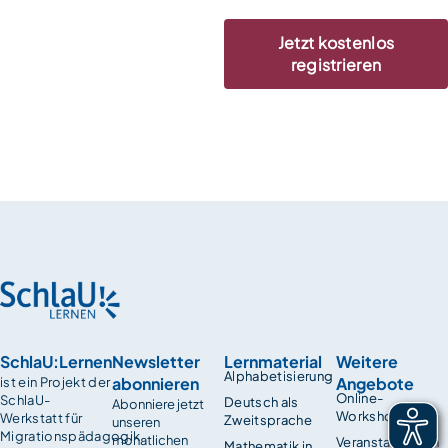
Jetzt kostenlos
registrieren
SchlaU:Lernen
Newsletter
Lernmaterial
Weitere
Alphabetisierung
abonnieren
Angebote
ist ein Projekt der
Online-
SchlaU-
Deutsch als
Abonniere jetzt
Workshops
Werkstatt für
Zweitsprache
unseren
Migrationspädagogik.
monatlichen
Veranstaltungen
Mathematik in