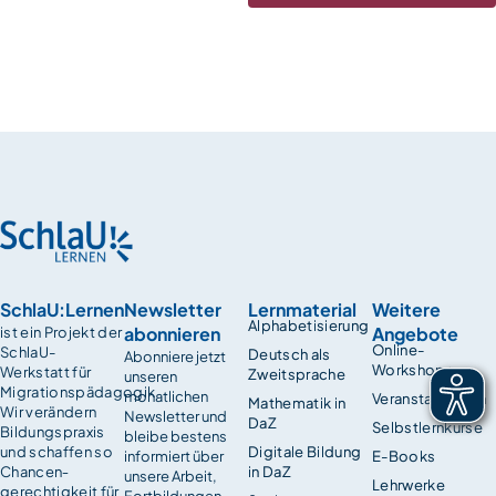
SchlaU:Lernen
Newsletter
Lernmaterial
Weitere
Alphabetisierung
abonnieren
Angebote
ist ein Projekt der
Online-
SchlaU-
Deutsch als
Abonniere jetzt
Workshops
Werkstatt für
Zweitsprache
unseren
Migrationspädagogik.
monatlichen
Veranstaltungen
Mathematik in
Wir verändern
Newsletter und
DaZ
Selbstlernkurse
Bildungspraxis
bleibe bestens
und schaffen so
Digitale Bildung
informiert über
E-Books
Chancen­
in DaZ
unsere Arbeit,
Lehrwerke
gerechtigkeit für