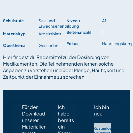
Schulstufe
Sek. und
Niveau
A1
Erwachsenenbildung
Seitenanzahl
1
Materialtyp
Arbeitsblatt
Fokus
Handlungskomp
Oberthema
Gesundheit
Hier findest du Redemittel zu der Dosierung von
Medikamenten. Die Teilnehmenden lernen solche
Angaben zu verstehen und über Menge, Häufigkeit und
Zeitpunkt der Einnahme zu sprechen.
Für den
Ich
Ich bin
Download
habe
neu:
unserer
bereits
Materialien
ein
Kostenlos