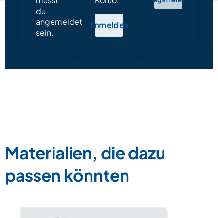
musst
Konto:
registrieren
du
angemeldet
Anmelden
sein.
Materialien, die dazu
passen könnten