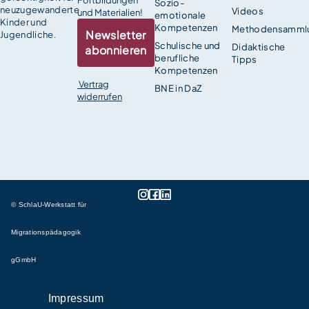
Fortbildungen
Sozio-
neuzugewanderte
Videos
und Materialien!
emotionale
Kinder und
Kompetenzen
Methodensamml
Newsletter
Jugendliche.
Schulische und
Didaktische
abonnieren
berufliche
Tipps
Kompetenzen
Vertrag
BNE in DaZ
widerrufen
© SchlaU-Werkstatt für
Migrationspädagogik
gGmbH
Impressum