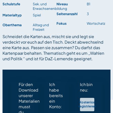
Schulstufe
Sek. und
Niveau
B1
Erwachsenenbildung
Seitenanzahl
3
Materialtyp
Spiel
Fokus
Wortschatz
Oberthema
Alltag und
Freizeit
Schneidet die Karten aus, mischt sie und legt sie
verdeckt vor euch auf den Tisch. Deckt abwechselnd
eine Karte aus. Passen sie zusammen? Du darfst das
Kartenpaar behalten. Thematisch geht es um „Wahlen
und Politik “ und ist für DaZ-Lernende geeignet.
Für den
Ich
Ich bin
Download
habe
neu:
unserer
bereits
Materialien
ein
Kostenlos
musst
Konto:
registrieren
du