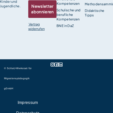
Kinder und
Kompetenzen
Methodensamml
Newsletter
Jugendliche.
Schulische und
Didaktische
abonnieren
berufliche
Tipps
Kompetenzen
Vertrag
BNE in DaZ
widerrufen
© SchlaU-Werkstatt für
Migrationspädagogik
gGmbH
Impressum