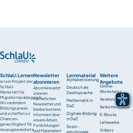
SchlaU:Lernen
Newsletter
Lernmaterial
Weitere
Alphabetisierung
abonnieren
Angebote
ist ein Projekt der
Online-
SchlaU-
Deutsch als
Abonniere jetzt
Workshops
Werkstatt für
Zweitsprache
unseren
Migrationspädagogik.
monatlichen
Veranstaltungen
Mathematik in
Wir verändern
Newsletter und
DaZ
Selbstlernkurse
Bildungspraxis
bleibe bestens
und schaffen so
Digitale Bildung
informiert über
E-Books
Chancen­
in DaZ
unsere Arbeit,
Lehrwerke
gerechtigkeit für
Fortbildungen
Sozio-
neuzugewanderte
Videos
und Materialien!
emotionale