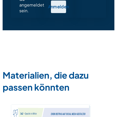
angemeldet
Anmelden
sein.
Materialien, die dazu
passen könnten
Mehrsprac