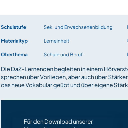
Schulstufe
Sek. und Erwachsenenbildung
Materialtyp
Lerneinheit
Oberthema
Schule und Beruf
Die DaZ-Lernenden begleiten in einem Hörverst
sprechen über Vorlieben, aber auch über Stärk
das neue Vokabular geübt und über eigene Stä
Für den Download unserer