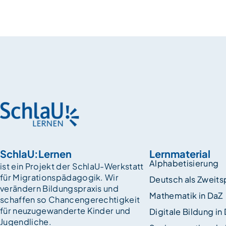
SchlaU:Lernen
Lernmaterial
Alphabetisierung
ist ein Projekt der SchlaU-Werkstatt
für Migrationspädagogik. Wir
Deutsch als Zweit
verändern Bildungspraxis und
Mathematik in DaZ
schaffen so Chancen­gerechtigkeit
für neuzugewanderte Kinder und
Digitale Bildung in
Jugendliche.