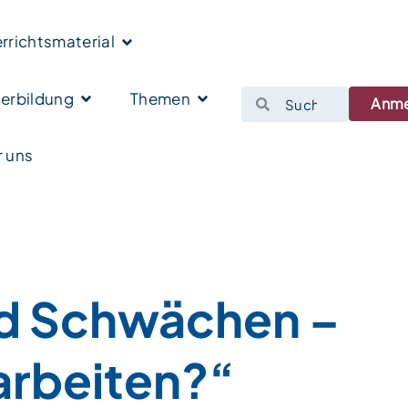
rrichtsmaterial
erbildung
Themen
Anm
 uns
nd Schwächen –
arbeiten?“