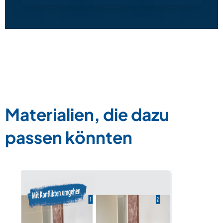
Materialien, die dazu
passen könnten
Konflikte –
schlichten