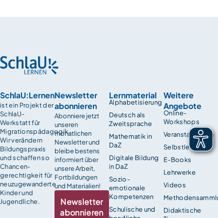
SchlaU:Lernen
Newsletter
Lernmaterial
Weitere
Alphabetisierung
abonnieren
Angebote
ist ein Projekt der
Online-
SchlaU-
Deutsch als
Abonniere jetzt
Workshops
Werkstatt für
Zweitsprache
unseren
Migrationspädagogik.
monatlichen
Veranstaltungen
Mathematik in
Wir verändern
Newsletter und
DaZ
Selbstlernkurse
Bildungspraxis
bleibe bestens
und schaffen so
Digitale Bildung
informiert über
E-Books
Chancen­
in DaZ
unsere Arbeit,
Lehrwerke
gerechtigkeit für
Fortbildungen
Sozio-
neuzugewanderte
Videos
und Materialien!
emotionale
Kinder und
Kompetenzen
Methodensamml
Newsletter
Jugendliche.
Schulische und
Didaktische
abonnieren
berufliche