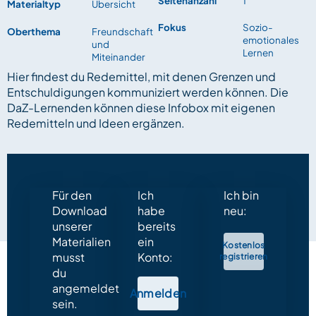
Seitenanzahl
1
Materialtyp
Übersicht
Fokus
Sozio-
Oberthema
Freundschaft
emotionales
und
Lernen
Miteinander
Hier findest du Redemittel, mit denen Grenzen und
Entschuldigungen kommuniziert werden können. Die
DaZ-Lernenden können diese Infobox mit eigenen
Redemitteln und Ideen ergänzen.
Für den
Ich
Ich bin
Download
habe
neu:
unserer
bereits
Materialien
ein
Kostenlos
musst
Konto:
registrieren
du
angemeldet
Anmelden
sein.