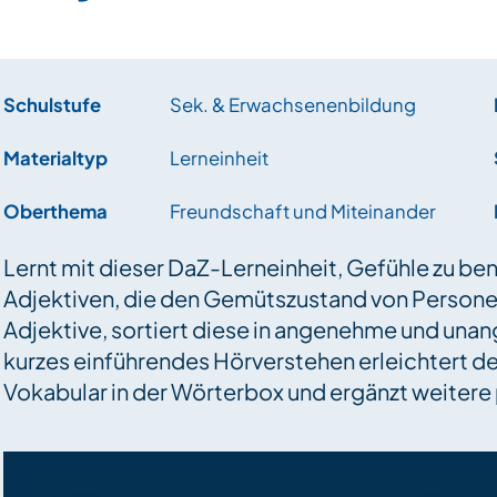
Schulstufe
Sek. & Erwachsenenbildung
Materialtyp
Lerneinheit
Oberthema
Freundschaft und Miteinander
Lernt mit dieser DaZ-Lerneinheit, Gefühle zu be
Adjektiven, die den Gemütszustand von Personen
Adjektive, sortiert diese in angenehme und unan
kurzes einführendes Hörverstehen erleichtert d
Vokabular in der Wörterbox und ergänzt weiter