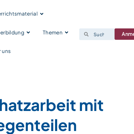
rrichtsmaterial
erbildung
Themen
Anm
 uns
hatzarbeit mit
egenteilen