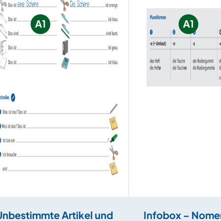
A1
A1
Unbestimmte Artikel und
Infobox – Nome