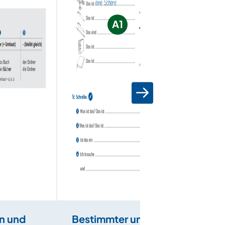
A1
n und
Bestimmter und