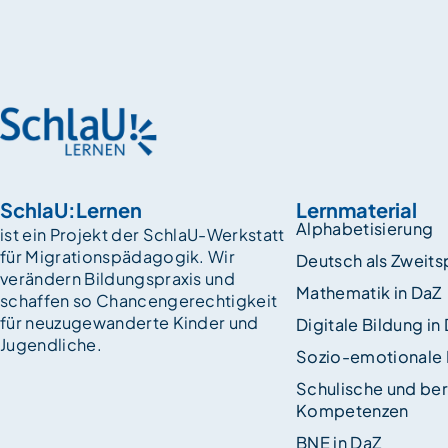
SchlaU:Lernen
Lernmaterial
Alphabetisierung
ist ein Projekt der SchlaU-Werkstatt
für Migrationspädagogik. Wir
Deutsch als Zweit
verändern Bildungspraxis und
Mathematik in DaZ
schaffen so Chancen­gerechtigkeit
für neuzugewanderte Kinder und
Digitale Bildung in
Jugendliche.
Sozio-emotionale
Schulische und ber
Kompetenzen
BNE in DaZ