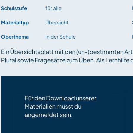
Schulstufe
für alle
Materialtyp
Übersicht
Oberthema
In der Schule
Ein Übersichtsblatt mit den (un-)bestimmten Art
Plural sowie Fragesätze zum Üben. Als Lernhilf
Für den Download unserer
Materialien musst du
angemeldet sein.