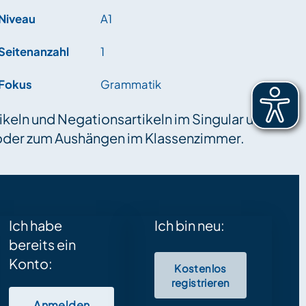
Niveau
A1
Seitenanzahl
1
Fokus
Grammatik
ikeln und Negationsartikeln im Singular und
e oder zum Aushängen im Klassenzimmer.
Ich habe
Ich bin neu:
bereits ein
Konto:
Kostenlos
registrieren
Anmelden