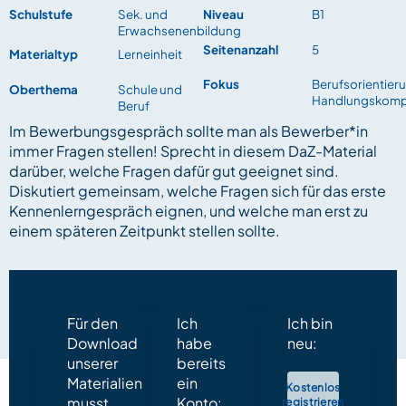
Schulstufe
Sek. und
Niveau
B1
Erwachsenenbildung
Seitenanzahl
5
Materialtyp
Lerneinheit
Fokus
Berufsorientier
Oberthema
Schule und
Handlungskomp
Beruf
Im Bewerbungsgespräch sollte man als Bewerber*in
immer Fragen stellen! Sprecht in diesem DaZ-Material
darüber, welche Fragen dafür gut geeignet sind.
Diskutiert gemeinsam, welche Fragen sich für das erste
Kennenlerngespräch eignen, und welche man erst zu
einem späteren Zeitpunkt stellen sollte.
Für den
Ich
Ich bin
Download
habe
neu:
unserer
bereits
Materialien
ein
Kostenlos
musst
Konto:
registrieren