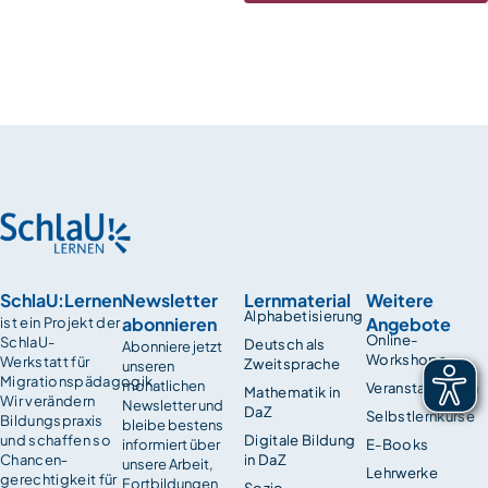
SchlaU:Lernen
Newsletter
Lernmaterial
Weitere
Alphabetisierung
abonnieren
Angebote
ist ein Projekt der
Online-
SchlaU-
Deutsch als
Abonniere jetzt
Workshops
Werkstatt für
Zweitsprache
unseren
Migrationspädagogik.
monatlichen
Veranstaltungen
Mathematik in
Wir verändern
Newsletter und
DaZ
Selbstlernkurse
Bildungspraxis
bleibe bestens
und schaffen so
Digitale Bildung
informiert über
E-Books
Chancen­
in DaZ
unsere Arbeit,
Lehrwerke
gerechtigkeit für
Fortbildungen
Sozio-