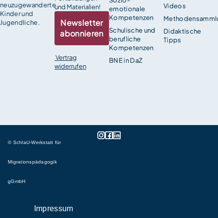
neuzugewanderte
Videos
und Materialien!
emotionale
Kinder und
Kompetenzen
Methodensamml
Newsletter
Jugendliche.
Schulische und
Didaktische
abonnieren
berufliche
Tipps
Kompetenzen
Vertrag
BNE in DaZ
widerrufen
© SchlaU-Werkstatt für
Migrationspädagogik
gGmbH
Impressum