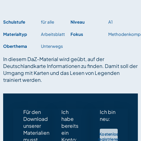
Schulstufe
für alle
Niveau
A1
Materialtyp
Arbeitsblatt
Fokus
Methodenkomp
Oberthema
Unterwegs
In diesem DaZ-Material wird geübt, auf der
Deutschlandkarte Informationen zu finden. Damit soll der
Umgang mit Karten und das Lesen von Legenden
trainiert werden.
Für den
Ich
Ich bin
Download
habe
neu:
unserer
bereits
Materialien
ein
Kostenlos
musst
Konto:
registrieren