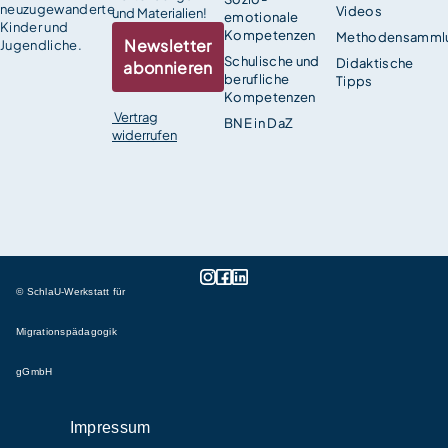
neuzugewanderte
Videos
und Materialien!
emotionale
Kinder und
Kompetenzen
Methodensamml
Newsletter
Jugendliche.
Schulische und
Didaktische
abonnieren
berufliche
Tipps
Kompetenzen
Vertrag
BNE in DaZ
widerrufen
© SchlaU-Werkstatt für
Migrationspädagogik
gGmbH
Impressum