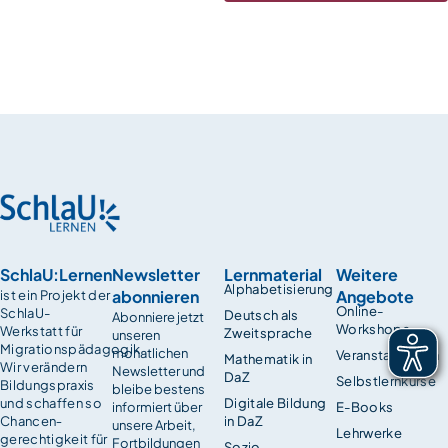
SchlaU:Lernen
Newsletter
Lernmaterial
Weitere
Alphabetisierung
abonnieren
Angebote
ist ein Projekt der
Online-
SchlaU-
Deutsch als
Abonniere jetzt
Workshops
Werkstatt für
Zweitsprache
unseren
Migrationspädagogik.
monatlichen
Veranstaltungen
Mathematik in
Wir verändern
Newsletter und
DaZ
Selbstlernkurse
Bildungspraxis
bleibe bestens
und schaffen so
Digitale Bildung
informiert über
E-Books
Chancen­
in DaZ
unsere Arbeit,
Lehrwerke
gerechtigkeit für
Fortbildungen
Sozio-