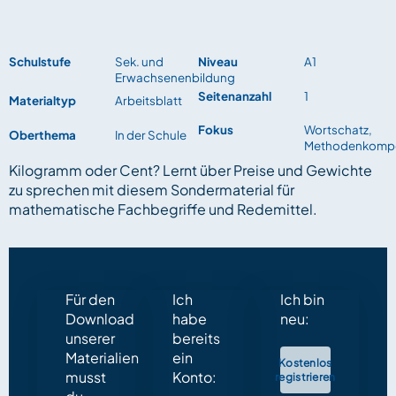
Schulstufe
Sek. und
Niveau
A1
Erwachsenenbildung
Seitenanzahl
1
Materialtyp
Arbeitsblatt
Fokus
Wortschatz,
Oberthema
In der Schule
Methodenkomp
Kilogramm oder Cent? Lernt über Preise und Gewichte
zu sprechen mit diesem Sondermaterial für
mathematische Fachbegriffe und Redemittel.
Für den
Ich
Ich bin
Download
habe
neu:
unserer
bereits
Materialien
ein
Kostenlos
musst
Konto:
registrieren