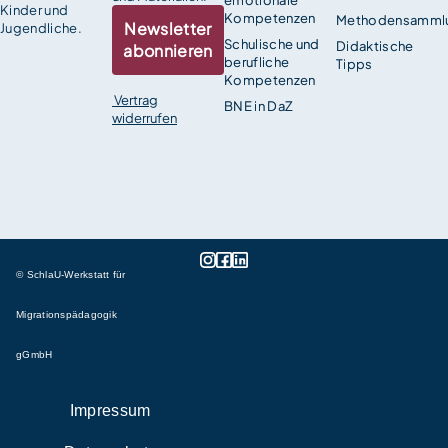
emotionale
Kinder und
Kompetenzen
Methodensamml
Newsletter
Jugendliche.
Schulische und
Didaktische
abonnieren
berufliche
Tipps
Kompetenzen
Vertrag
BNE in DaZ
widerrufen
© SchlaU-Werkstatt für
Migrationspädagogik
gGmbH
Impressum