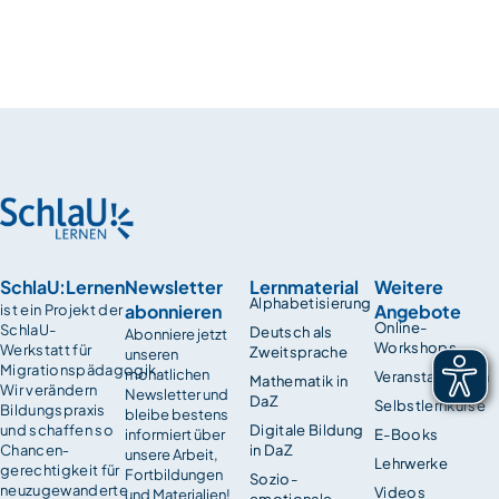
SchlaU:Lernen
Newsletter
Lernmaterial
Weitere
Alphabetisierung
abonnieren
Angebote
ist ein Projekt der
Online-
SchlaU-
Deutsch als
Abonniere jetzt
Workshops
Werkstatt für
Zweitsprache
unseren
Migrationspädagogik.
monatlichen
Veranstaltungen
Mathematik in
Wir verändern
Newsletter und
DaZ
Selbstlernkurse
Bildungspraxis
bleibe bestens
und schaffen so
Digitale Bildung
informiert über
E-Books
Chancen­
in DaZ
unsere Arbeit,
Lehrwerke
gerechtigkeit für
Fortbildungen
Sozio-
neuzugewanderte
Videos
und Materialien!