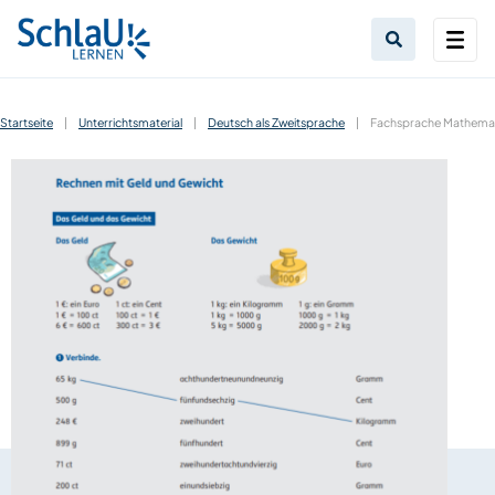
Startseite
|
Unterrichtsmaterial
|
Deutsch als Zweitsprache
|
Fachsprache Mathemat