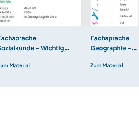
Fachsprache
Fachsprache
Sozialkunde – Wichtige
Geographie –
Papiere
Informationen a
Zum Material
Zum Material
Karten