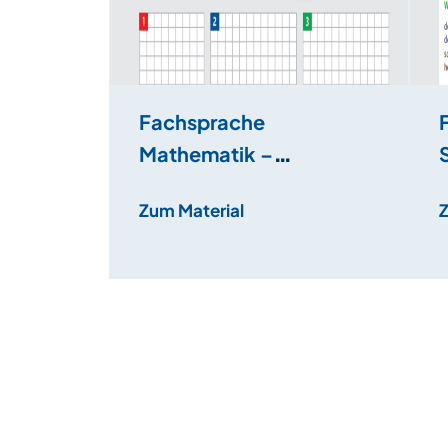
Fachsprache
Mathematik –
Monatliche Kosten und
Zum Material
Budget