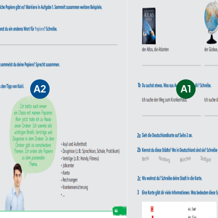
A2
A1