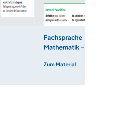
Fachsprache
Mathematik –
uf
Kleidungspreise
Zum Material
berechnen