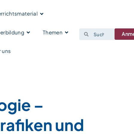
rrichtsmaterial
erbildung
Themen
Anm
 uns
ogie –
rafiken und