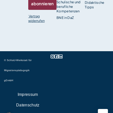
Schulische und
Didaktische
abonnieren
berufliche
Tipps
Kompetenzen
Vertrag
BNE in DaZ
widerrufen
© SchlaU-Werkstatt für
Migrationspädagogik
gGmbH
Impressum
Datenschutz