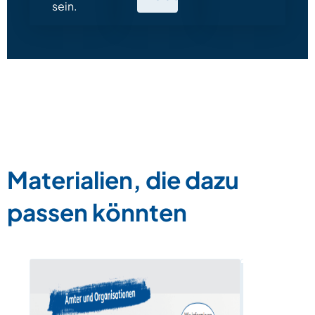
sein.
Materialien, die dazu
passen könnten
Das unper
„man“ – Ä