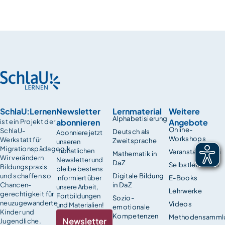
SchlaU:Lernen
Newsletter
Lernmaterial
Weitere
Alphabetisierung
abonnieren
Angebote
ist ein Projekt der
Online-
SchlaU-
Deutsch als
Abonniere jetzt
Workshops
Werkstatt für
Zweitsprache
unseren
Migrationspädagogik.
monatlichen
Veranstaltungen
Mathematik in
Wir verändern
Newsletter und
DaZ
Selbstlernkurse
Bildungspraxis
bleibe bestens
und schaffen so
Digitale Bildung
informiert über
E-Books
Chancen­
in DaZ
unsere Arbeit,
Lehrwerke
gerechtigkeit für
Fortbildungen
Sozio-
neuzugewanderte
Videos
und Materialien!
emotionale
Kinder und
Kompetenzen
Methodensamml
Newsletter
Jugendliche.