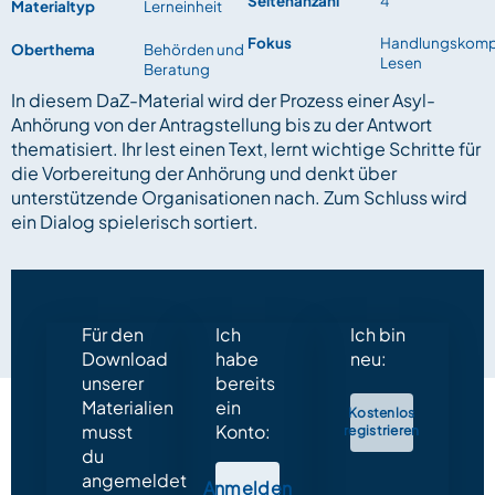
Seitenanzahl
4
Materialtyp
Lerneinheit
Fokus
Handlungskomp
Oberthema
Behörden und
Lesen
Beratung
In diesem DaZ-Material wird der Prozess einer Asyl-
Anhörung von der Antragstellung bis zu der Antwort
thematisiert. Ihr lest einen Text, lernt wichtige Schritte für
die Vorbereitung der Anhörung und denkt über
unterstützende Organisationen nach. Zum Schluss wird
ein Dialog spielerisch sortiert.
Für den
Ich
Ich bin
Download
habe
neu:
unserer
bereits
Materialien
ein
Kostenlos
musst
Konto:
registrieren
du
angemeldet
Anmelden