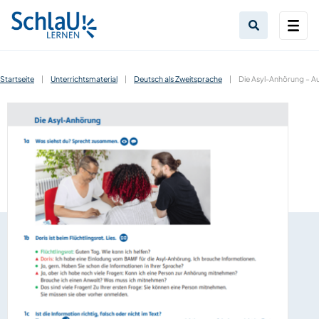
Startseite
|
Unterrichtsmaterial
|
Deutsch als Zweitsprache
|
Die Asyl-Anhörung – Au