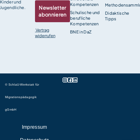
Kinder und
Kompetenzen
Methodensamml
Newsletter
Jugendliche.
Schulische und
Didaktische
abonnieren
berufliche
Tipps
Kompetenzen
Vertrag
BNE in DaZ
widerrufen
© SchlaU-Werkstatt für
Migrationspädagogik
gGmbH
Impressum