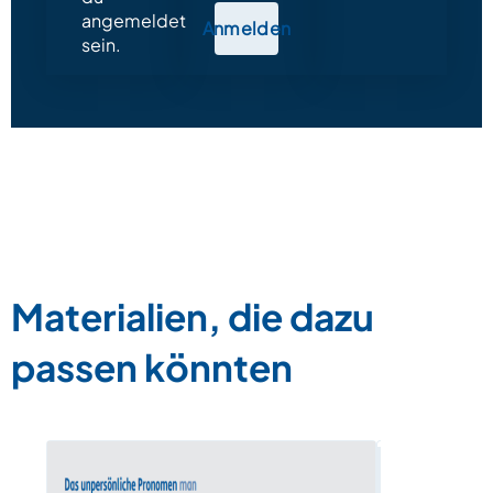
angemeldet
Anmelden
sein.
Materialien, die dazu
passen könnten
Die Asyl-