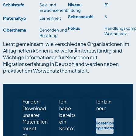
Schulstufe
Sek. und
Niveau
B1
Erwachsenenbildung
Seitenanzahl
5
Materialtyp
Lerneinheit
Fokus
Handlungskomp
Oberthema
Behörden und
Wortschatz
Beratung
Lernt gemeinsam, wie verschiedene Organisationen im
Alltag helfen können und wofür Ämter zuständig sind.
Wichtige Informationen für Menschen mit
Migrationserfahrung in Deutschland werden neben
praktischem Wortschatz thematisiert.
Für den
Ich
Ich bin
Download
habe
neu:
unserer
bereits
Materialien
ein
Kostenlos
musst
Konto:
registrieren
du