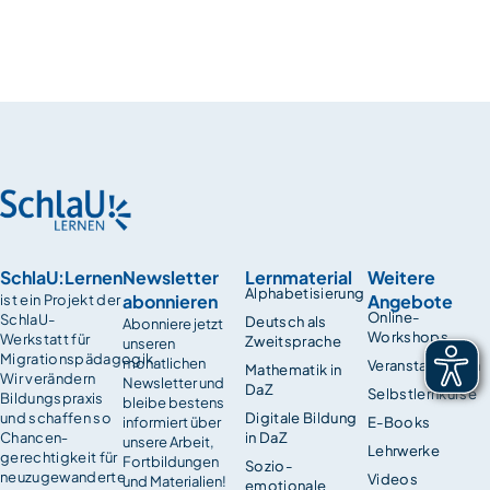
SchlaU:Lernen
Newsletter
Lernmaterial
Weitere
Alphabetisierung
abonnieren
Angebote
ist ein Projekt der
Online-
SchlaU-
Deutsch als
Abonniere jetzt
Workshops
Werkstatt für
Zweitsprache
unseren
Migrationspädagogik.
monatlichen
Veranstaltungen
Mathematik in
Wir verändern
Newsletter und
DaZ
Selbstlernkurse
Bildungspraxis
bleibe bestens
und schaffen so
Digitale Bildung
informiert über
E-Books
Chancen­
in DaZ
unsere Arbeit,
Lehrwerke
gerechtigkeit für
Fortbildungen
Sozio-
neuzugewanderte
Videos
und Materialien!
emotionale