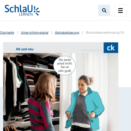
Startseite
|
Unterrichtsmaterial
|
Alphabetisierung
|
Buchstabenverbindung Ck