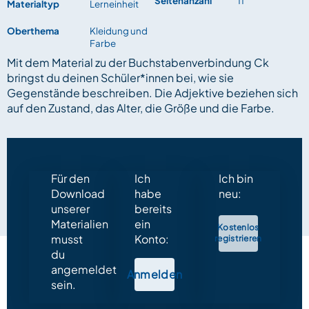
Seitenanzahl
11
Materialtyp
Lerneinheit
Oberthema
Kleidung und
Farbe
Mit dem Material zu der Buchstabenverbindung Ck
bringst du deinen Schüler*innen bei, wie sie
Gegenstände beschreiben. Die Adjektive beziehen sich
auf den Zustand, das Alter, die Größe und die Farbe.
Für den
Ich
Ich bin
Download
habe
neu:
unserer
bereits
Materialien
ein
Kostenlos
musst
Konto:
registrieren
du
angemeldet
Anmelden
sein.