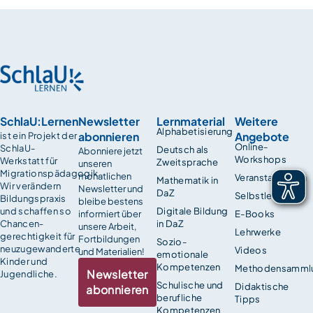
SchlaU:Lernen
Newsletter
Lernmaterial
Weitere
Alphabetisierung
abonnieren
Angebote
ist ein Projekt der
Online-
SchlaU-
Deutsch als
Abonniere jetzt
Workshops
Werkstatt für
Zweitsprache
unseren
Migrationspädagogik.
monatlichen
Veranstaltungen
Mathematik in
Wir verändern
Newsletter und
DaZ
Selbstlernkurse
Bildungspraxis
bleibe bestens
und schaffen so
Digitale Bildung
informiert über
E-Books
Chancen­
in DaZ
unsere Arbeit,
Lehrwerke
gerechtigkeit für
Fortbildungen
Sozio-
neuzugewanderte
Videos
und Materialien!
emotionale
Kinder und
Kompetenzen
Methodensamml
Newsletter
Jugendliche.
Schulische und
Didaktische
abonnieren
berufliche
Tipps
Kompetenzen