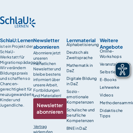
SchlaU:Lernen
Newsletter
Lernmaterial
Weitere
Alphabetisierung
abonnieren
Angebote
ist ein Projekt der
Online-
SchlaU-
Deutsch als
Abonniere jetzt
Workshops
Werkstatt für
Zweitsprache
unseren
Migrationspädagogik.
monatlichen
Veranstaltungen
Mathematik in
Wir verändern
Newsletter und
DaZ
Selbstlernkurse
Bildungspraxis
bleibe bestens
und schaffen so
Digitale Bildung
informiert über
E-Books
Chancen­
in DaZ
unsere Arbeit,
Lehrwerke
gerechtigkeit für
Fortbildungen
Sozio-
neuzugewanderte
Videos
und Materialien!
emotionale
Kinder und
Kompetenzen
Methodensamml
Newsletter
Jugendliche.
Schulische und
Didaktische
abonnieren
berufliche
Tipps
Kompetenzen
Vertrag
BNE in DaZ
widerrufen