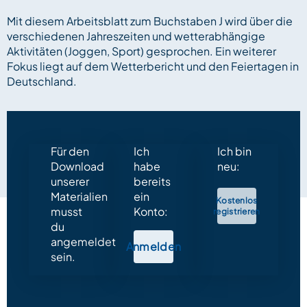
Mit diesem Arbeitsblatt zum Buchstaben J wird über die
verschiedenen Jahreszeiten und wetterabhängige
Aktivitäten (Joggen, Sport) gesprochen. Ein weiterer
Fokus liegt auf dem Wetterbericht und den Feiertagen in
Deutschland.
Für den
Ich
Ich bin
Download
habe
neu:
unserer
bereits
Materialien
ein
Kostenlos
musst
Konto:
registrieren
du
angemeldet
Anmelden
sein.