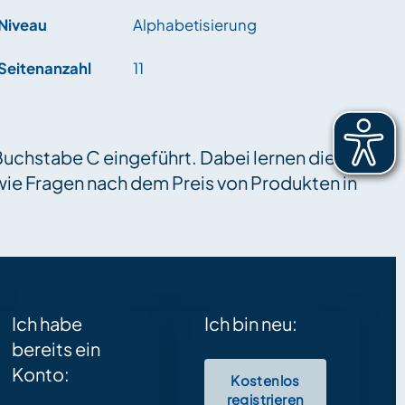
Niveau
Alphabetisierung
Seitenanzahl
11
Buchstabe C eingeführt. Dabei lernen die
wie Fragen nach dem Preis von Produkten in
Ich habe
Ich bin neu:
bereits ein
Konto:
Kostenlos
registrieren