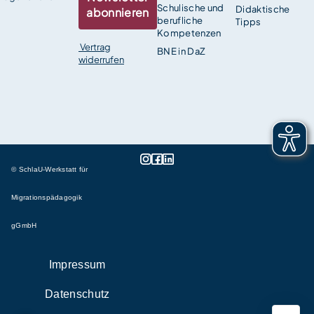
Schulische und
Didaktische
abonnieren
berufliche
Tipps
Kompetenzen
Vertrag
BNE in DaZ
widerrufen
© SchlaU-Werkstatt für
Migrationspädagogik
gGmbH
Impressum
Datenschutz