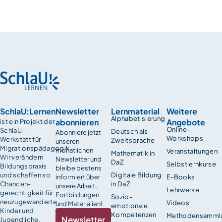
SchlaU:Lernen
Newsletter
Lernmaterial
Weitere
Alphabetisierung
abonnieren
Angebote
ist ein Projekt der
Online-
SchlaU-
Deutsch als
Abonniere jetzt
Workshops
Werkstatt für
Zweitsprache
unseren
Migrationspädagogik.
monatlichen
Veranstaltungen
Mathematik in
Wir verändern
Newsletter und
DaZ
Selbstlernkurse
Bildungspraxis
bleibe bestens
und schaffen so
Digitale Bildung
informiert über
E-Books
Chancen­
in DaZ
unsere Arbeit,
Lehrwerke
gerechtigkeit für
Fortbildungen
Sozio-
neuzugewanderte
Videos
und Materialien!
emotionale
Kinder und
Kompetenzen
Methodensamml
Newsletter
Jugendliche.