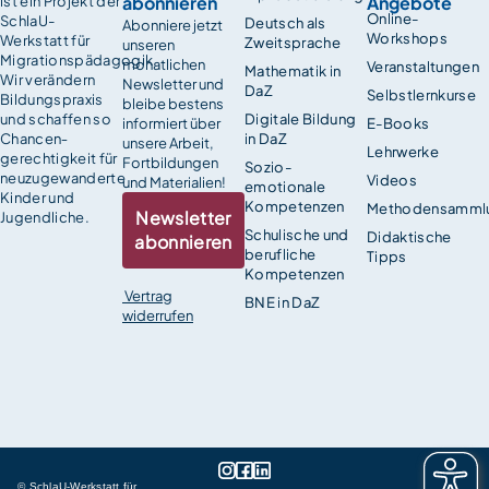
abonnieren
Angebote
ist ein Projekt der
Online-
SchlaU-
Deutsch als
Abonniere jetzt
Workshops
Werkstatt für
Zweitsprache
unseren
Migrationspädagogik.
monatlichen
Veranstaltungen
Mathematik in
Wir verändern
Newsletter und
DaZ
Selbstlernkurse
Bildungspraxis
bleibe bestens
und schaffen so
Digitale Bildung
informiert über
E-Books
Chancen­
in DaZ
unsere Arbeit,
Lehrwerke
gerechtigkeit für
Fortbildungen
Sozio-
neuzugewanderte
Videos
und Materialien!
emotionale
Kinder und
Kompetenzen
Methodensamml
Newsletter
Jugendliche.
Schulische und
Didaktische
abonnieren
berufliche
Tipps
Kompetenzen
Vertrag
BNE in DaZ
widerrufen
© SchlaU-Werkstatt für