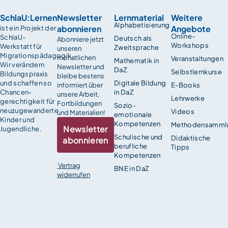
SchlaU:Lernen
Newsletter
Lernmaterial
Weitere
Alphabetisierung
abonnieren
Angebote
ist ein Projekt der
Online-
SchlaU-
Deutsch als
Abonniere jetzt
Workshops
Werkstatt für
Zweitsprache
unseren
Migrationspädagogik.
monatlichen
Veranstaltungen
Mathematik in
Wir verändern
Newsletter und
DaZ
Selbstlernkurse
Bildungspraxis
bleibe bestens
und schaffen so
Digitale Bildung
informiert über
E-Books
Chancen­
in DaZ
unsere Arbeit,
Lehrwerke
gerechtigkeit für
Fortbildungen
Sozio-
neuzugewanderte
Videos
und Materialien!
emotionale
Kinder und
Kompetenzen
Methodensamml
Newsletter
Jugendliche.
Schulische und
Didaktische
abonnieren
berufliche
Tipps
Kompetenzen
Vertrag
BNE in DaZ
widerrufen