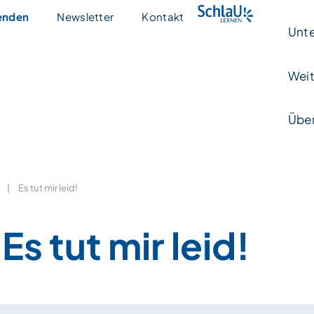
enden
Newsletter
Kontakt
Unte
Weit
Über
|
Es tut mir leid!
Es tut mir leid!