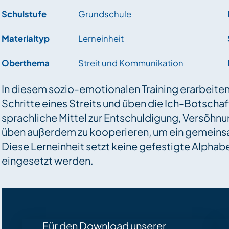
Schulstufe
Grundschule
Materialtyp
Lerneinheit
Oberthema
Streit und Kommunikation
In diesem sozio-emotionalen Training erarbeite
Schritte eines Streits und üben die Ich-Botschaf
sprachliche Mittel zur Entschuldigung, Versöh
üben außerdem zu kooperieren, um ein gemeinsa
Diese Lerneinheit setzt keine gefestigte Alphabe
eingesetzt werden.
Für den Download unserer