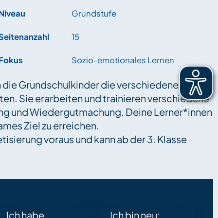
Niveau
Grundstufe
Seitenanzahl
15
Fokus
Sozio-emotionales Lernen
n die Grundschulkinder die verschiedenen
ten. Sie erarbeiten und trainieren verschiedene
nung und Wiedergutmachung. Deine Lerner*innen
mes Ziel zu erreichen.
tisierung voraus und kann ab der 3. Klasse
Ich habe
Ich bin neu: