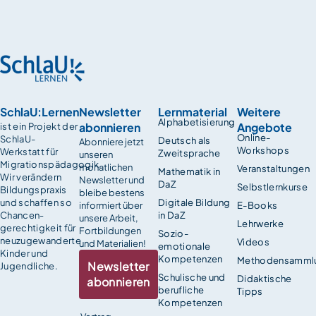
SchlaU:Lernen
Newsletter
Lernmaterial
Weitere
Alphabetisierung
abonnieren
Angebote
ist ein Projekt der
Online-
SchlaU-
Deutsch als
Abonniere jetzt
Workshops
Werkstatt für
Zweitsprache
unseren
Migrationspädagogik.
monatlichen
Veranstaltungen
Mathematik in
Wir verändern
Newsletter und
DaZ
Selbstlernkurse
Bildungspraxis
bleibe bestens
und schaffen so
Digitale Bildung
informiert über
E-Books
Chancen­
in DaZ
unsere Arbeit,
Lehrwerke
gerechtigkeit für
Fortbildungen
Sozio-
neuzugewanderte
Videos
und Materialien!
emotionale
Kinder und
Kompetenzen
Methodensamml
Newsletter
Jugendliche.
Schulische und
Didaktische
abonnieren
berufliche
Tipps
Kompetenzen