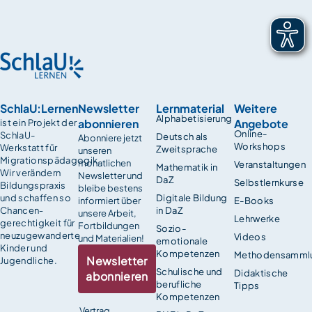
SchlaU:Lernen
Newsletter
Lernmaterial
Weitere
Alphabetisierung
abonnieren
Angebote
ist ein Projekt der
Online-
SchlaU-
Deutsch als
Abonniere jetzt
Workshops
Werkstatt für
Zweitsprache
unseren
Migrationspädagogik.
monatlichen
Veranstaltungen
Mathematik in
Wir verändern
Newsletter und
DaZ
Selbstlernkurse
Bildungspraxis
bleibe bestens
und schaffen so
Digitale Bildung
informiert über
E-Books
Chancen­
in DaZ
unsere Arbeit,
Lehrwerke
gerechtigkeit für
Fortbildungen
Sozio-
neuzugewanderte
Videos
und Materialien!
emotionale
Kinder und
Kompetenzen
Methodensamml
Newsletter
Jugendliche.
Schulische und
Didaktische
abonnieren
berufliche
Tipps
Kompetenzen
Vertrag