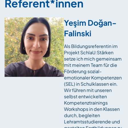
Referent*innen
Yeşim Doğan-
Falinski
Als Bildungsreferentin im
Projekt SchlaU:Stärken
setze ich mich gemeinsam
mit meinem Team für die
Förderung sozial-
emotionaler Kompetenzen
(SEL) in Schulklassen ein.
Wir führen mit unseren
selbst entwickelten
Kompetenztrainings
Workshops in den Klassen
durch, begleiten
Lehramtsstudierende und
gestalten Fortbildungen zu