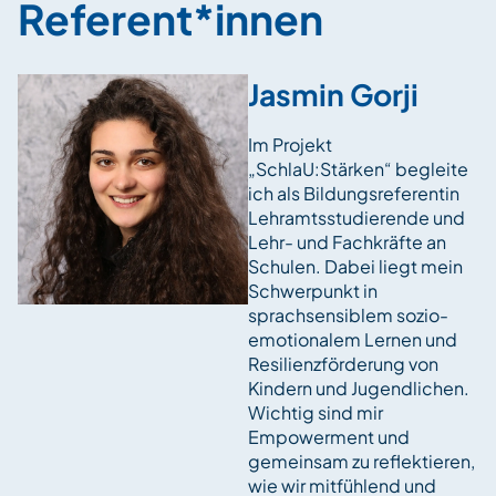
Referent*innen
Jasmin Gorji
Im Projekt
„SchlaU:Stärken“ begleite
ich als Bildungsreferentin
Lehramtsstudierende und
Lehr- und Fachkräfte an
Schulen. Dabei liegt mein
Schwerpunkt in
sprachsensiblem sozio-
emotionalem Lernen und
Resilienzförderung von
Kindern und Jugendlichen.
Wichtig sind mir
Empowerment und
gemeinsam zu reflektieren,
wie wir mitfühlend und