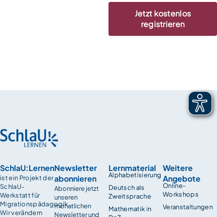
Jetzt kostenlos
registrieren
SchlaU:Lernen
Newsletter
Lernmaterial
Weitere
Alphabetisierung
abonnieren
Angebote
ist ein Projekt der
Online-
SchlaU-
Deutsch als
Abonniere jetzt
Workshops
Werkstatt für
Zweitsprache
unseren
Migrationspädagogik.
monatlichen
Veranstaltungen
Mathematik in
Wir verändern
Newsletter und