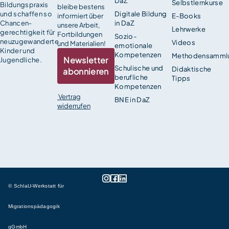
DaZ
Selbstlernkurse
Bildungspraxis
bleibe bestens
und schaffen so
Digitale Bildung
informiert über
E-Books
Chancen­
in DaZ
unsere Arbeit,
Lehrwerke
gerechtigkeit für
Fortbildungen
Sozio-
neuzugewanderte
Videos
und Materialien!
emotionale
Kinder und
Kompetenzen
Methodensamml
Newsletter
Jugendliche.
Schulische und
Didaktische
abonnieren
berufliche
Tipps
Kompetenzen
Vertrag
BNE in DaZ
widerrufen
© SchlaU-Werkstatt für
Migrationspädagogik
gGmbH