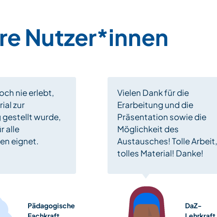
re Nutzer*innen
och nie erlebt,
Vielen Dank für die
ial zur
Erarbeitung und die
 gestellt wurde,
Präsentation sowie die
r alle
Möglichkeit des
en eignet.
Austausches! Tolle Arbeit
tolles Material! Danke!
Pädagogische
DaZ-
Fachkraft
Lehrkraft