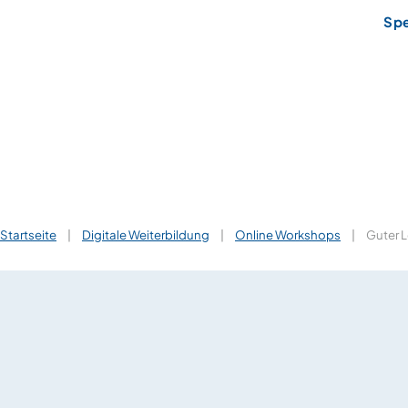
Sp
Startseite
|
Digitale Weiterbildung
|
Online Workshops
|
Guter L