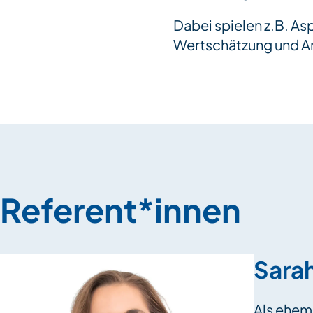
Dabei spielen z.B. As
Wertschätzung und An
Referent*innen
Sara
Als ehem