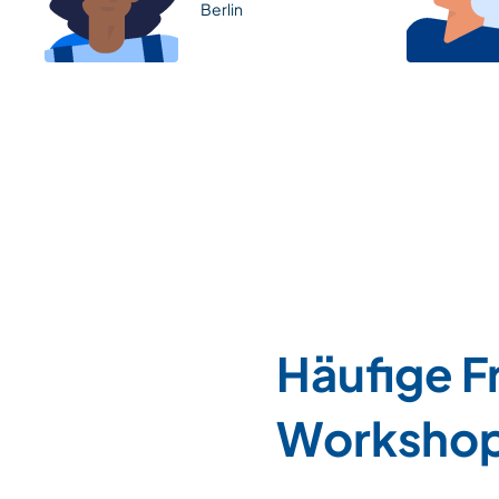
Berlin
Häufige F
Worksho