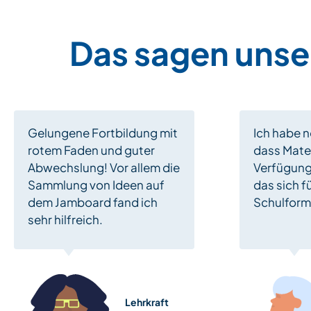
Das sagen unse
Gelungene Fortbildung mit
Ich habe n
rotem Faden und guter
dass Mater
Abwechslung! Vor allem die
Verfügung
Sammlung von Ideen auf
das sich fü
dem Jamboard fand ich
Schulform
sehr hilfreich.
Lehrkraft