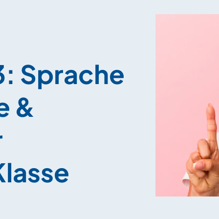
3: Sprache
e &
r
Klasse