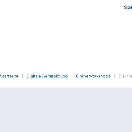
Sp
Startseite
|
Digitale Weiterbildung
|
Online Workshops
|
Diskrim