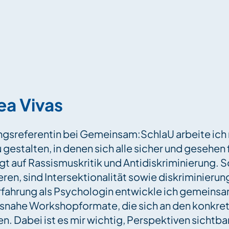
ea Vivas
ungsreferentin bei Gemeinsam:SchlaU arbeite ich
gestalten, in denen sich alle sicher und gesehen
egt auf Rassismuskritik und Antidiskriminierung
eren, sind Intersektionalität sowie diskriminier
rfahrung als Psychologin entwickle ich gemeins
isnahe Workshopformate, die sich an den konkre
en. Dabei ist es mir wichtig, Perspektiven sichtb