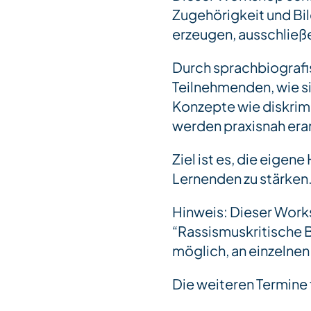
Zugehörigkeit und Bil
erzeugen, ausschließ
Durch sprachbiografi
Teilnehmenden, wie s
Konzepte wie diskrim
werden praxisnah era
Ziel ist es, die eige
Lernenden zu stärken
Hinweis: Dieser Work
“Rassismuskritische 
möglich, an einzelnen
Die weiteren Termine 