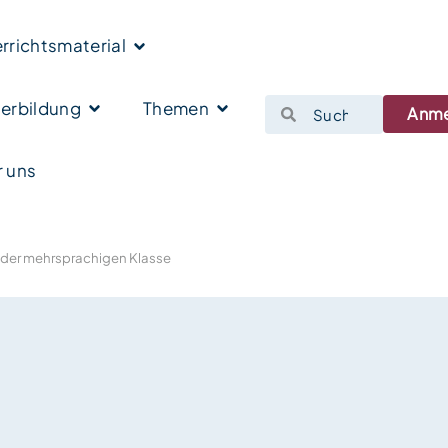
rrichtsmaterial
erbildung
Themen
Anm
 uns
n der mehrsprachigen Klasse