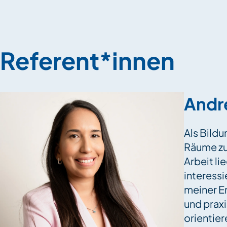
Referent*innen
Andr
Als Bild
Räume zu 
Arbeit li
interessi
meiner E
und prax
orientier