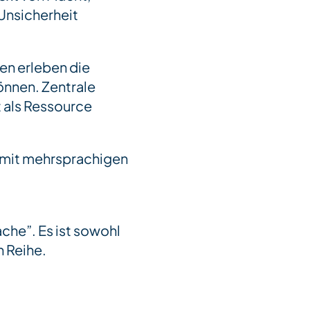
 Unsicherheit
en erleben die
önnen. Zentrale
 als Ressource
g mit mehrsprachigen
che”. Es ist sowohl
n Reihe.